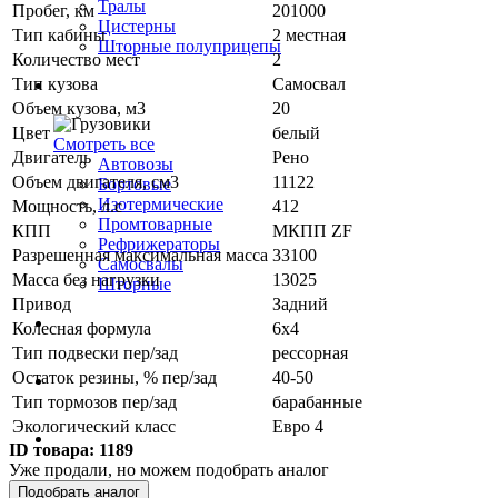
Тралы
Пробег, км
201000
Цистерны
Тип кабины
2 местная
Шторные полуприцепы
Количество мест
2
Тип кузова
Самосвал
Грузовики
Объем кузова, м3
20
Цвет
белый
Смотреть все
Двигатель
Рено
Автовозы
Объем двигателя, см3
11122
Бортовые
Изотермические
Мощность, л.с
412
Промтоварные
КПП
МКПП ZF
Рефрижераторы
Разрешенная максимальная масса
33100
Самосвалы
Масса без нагрузки
13025
Шторные
Привод
Задний
Коммерческие авто
Колесная формула
6x4
Тип подвески пер/зад
рессорная
Остаток резины, % пер/зад
40-50
Автобусы
Тип тормозов пер/зад
барабанные
Экологический класс
Евро 4
Спецтехника
ID товара:
1189
Уже продали, но можем подобрать аналог
Подобрать аналог