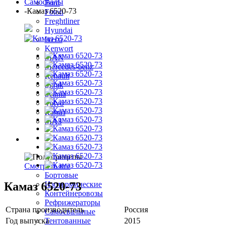
Самосвалы
Ford
-
Камаз 6520-73
Foton
Freghtliner
Hyundai
Iveco
Kenwort
MAN
Mercedes-benz
Renault
Sitrak
Scania
Volvo
Камаз
МАЗ
Полуприцепы
Смотреть все
Бортовые
Камаз 6520-73
Изотермические
Контейнеровозы
Рефрижераторы
Страна производитель
Россия
Самосвальные
Год выпуска
2015
Тентованные