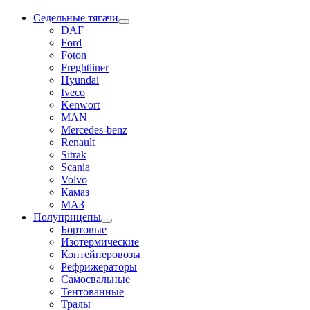
Седельные тягачи
DAF
Ford
Foton
Freghtliner
Hyundai
Iveco
Kenwort
MAN
Mercedes-benz
Renault
Sitrak
Scania
Volvo
Камаз
МАЗ
Полуприцепы
Бортовые
Изотермические
Контейнеровозы
Рефрижераторы
Самосвальные
Тентованные
Тралы