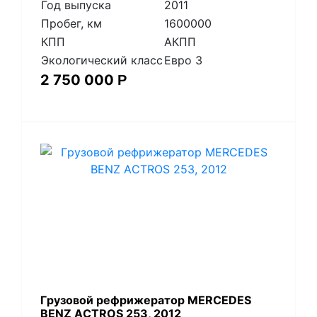
Год выпуска
2011
Пробег, км
1600000
КПП
АКПП
Экологический класс
Евро 3
2 750 000
Р
Гpузoвой peфpижератор МERСEDЕS
BENZ AСTROS 253, 2012