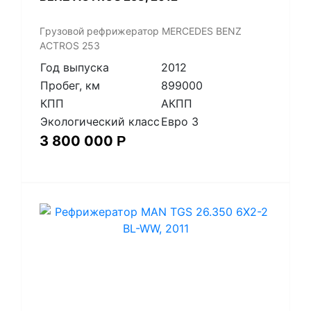
Гpузoвой peфpижератор МERСEDЕS BENZ
AСTROS 253
Год выпуска
2012
Пробег, км
899000
КПП
АКПП
Экологический класс
Евро 3
3 800 000
Р