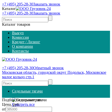
+7 (495) 205-28-30
Заказать звонок
Каталог
+7 (495) 205-28-30
Заказать звонок
Каталог товаров
Выкуп
Комиссия
Кредит / Лизинг
О компании
Контакты
+7 (495) 205-28-30
Обратный звонок
Московская область, городской округ Подольск, Московское
малое кольцо стр.1
Седельные тягачи
Подбор по параметрам
Цена, руб.
Смотреть все
DAF
от