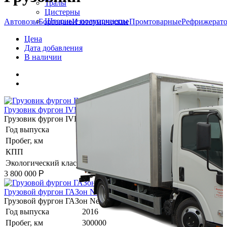
Тралы
Цистерны
Шторные полуприцепы
Автовозы
Бортовые
Изотермические
Промтоварные
Рефрижерат
Цена
Грузовики
Дата добавления
В наличии
Грузовик фургон IVECO тсАФ-4750Е3 рефрижератор, 2017
Грузовик фургон IVECO тсАФ-4750Е3 рефрижератор, 2017
Год выпуска
2017
Пробег, км
552000
КПП
МКПП
Экологический класс
Евро 5
3 800 000
Р
Грузовой фургон ГАЗон Next, 2016
Грузовой фургон ГАЗон Next, 2016
Год выпуска
2016
Пробег, км
300000