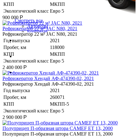
КПП
МКПП
Экологический класс
Евро 5
900 000
Р
Смотреть все
Автовозы
Рефрижератор 22 м³ JAC N80, 2021
Бортовые
Рефрижератор 22 м³ JAC N80, 2021
Изотермические
Коммерческие авто
Год выпуска
2021
Промтоварные
Пробег, км
118000
Рефрижераторы
Самосвалы
КПП
МКПП
Автобусы
Шторные
Экологический класс
Евро 5
2 400 000
Р
Спецтехника
Рефрижератор Хендай АФ-474390-02, 2021
Рефрижератор Хендай АФ-474390-02, 2021
Год выпуска
2021
Пробег, км
260071
КПП
МКПП-5
Экологический класс
Евро 5
2 900 000
Р
Полуприцеп П-образная штора CAMEF ET 13, 2000
Полуприцеп П-образная штора CAMEF ET 13, 2000