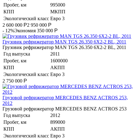
Пробег, км
995000
КПП
МКПП
Экологический класс
Евро 3
2 600 000
Р
2 950 000
Р
- 12%
Экономия 350 000
Р
Грузовик рефрижератор MAN TGS 26.350 6Х2-2 BL, 2011
Грузовик рефрижератор MAN TGS 26.350 6Х2-2 BL, 2011
Год выпуска
2011
Пробег, км
1600000
КПП
АКПП
Экологический класс
Евро 3
2 750 000
Р
Гpузoвой peфpижератор МERСEDЕS BENZ AСTROS 253,
2012
Гpузoвой peфpижератор МERСEDЕS BENZ AСTROS 253
Год выпуска
2012
Пробег, км
899000
КПП
АКПП
Экологический класс
Евро 3