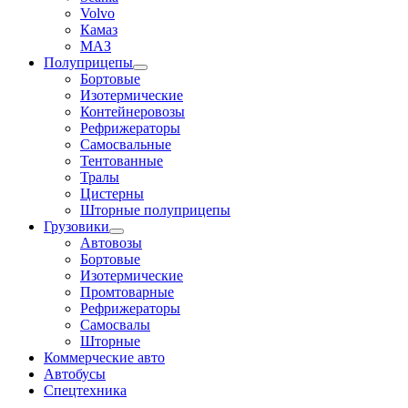
Volvo
Камаз
МАЗ
Полуприцепы
Бортовые
Изотермические
Контейнеровозы
Рефрижераторы
Самосвальные
Тентованные
Тралы
Цистерны
Шторные полуприцепы
Грузовики
Автовозы
Бортовые
Изотермические
Промтоварные
Рефрижераторы
Самосвалы
Шторные
Коммерческие авто
Автобусы
Спецтехника