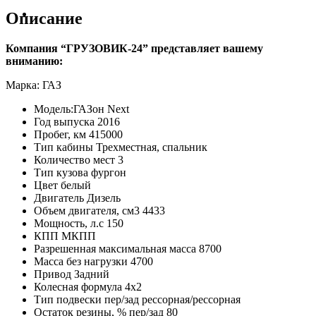
Спецтехника
Описание
Компания “ГРУЗОВИК-24” представляет вашему
вниманию:
Марка: ГАЗ
Модель:ГАЗон Next
Год выпуска 2016
Пробег, км 415000
Тип кабины Трехместная, спальник
Количество мест 3
Тип кузовa фургон
Цвет белый
Двигатель Дизель
Объем двигателя, см3 4433
Мощность, л.с 150
КПП МКПП
Разрешенная максимальная масса 8700
Масса без нагрузки 4700
Привод Задний
Колесная формула 4х2
Тип подвески пер/зад рессорная/рессорная
Остаток резины, % пер/зад 80