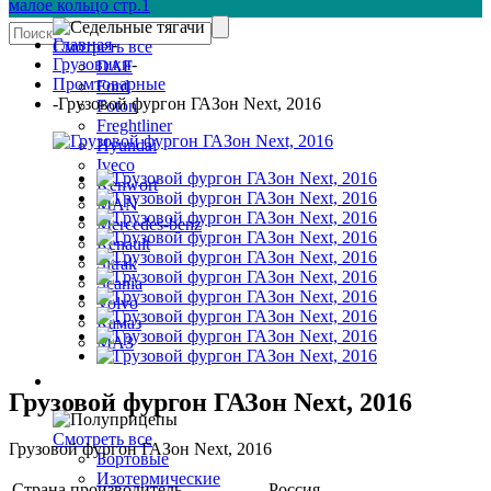
малое кольцо стр.1
Главная
-
Смотреть все
Грузовики
-
DAF
Промтоварные
Ford
-
Грузовой фургон ГАЗон Next, 2016
Foton
Freghtliner
Hyundai
Iveco
Kenwort
MAN
Mercedes-benz
Renault
Sitrak
Scania
Volvo
Камаз
МАЗ
Полуприцепы
Грузовой фургон ГАЗон Next, 2016
Смотреть все
Грузовой фургон ГАЗон Next, 2016
Бортовые
Изотермические
Страна производитель
Россия