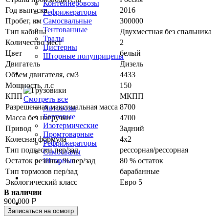
Контейнеровозы
Год выпуска
2016
Рефрижераторы
Пробег, км
300000
Самосвальные
Тентованные
Тип кабины
Двухместная без спальника
Тралы
Количество мест
2
Цистерны
Цвет
белый
Шторные полуприцепы
Двигатель
Дизель
Грузовики
Объем двигателя, см3
4433
Мощность, л.с
150
КПП
МКПП
Смотреть все
Разрешенная максимальная масса
8700
Автовозы
Бортовые
Масса без нагрузки
4700
Изотермические
Привод
Задний
Промтоварные
Колесная формула
4х2
Рефрижераторы
Тип подвески пер/зад
рессорная/рессорная
Самосвалы
Остаток резины, % пер/зад
80 % остаток
Шторные
Тип тормозов пер/зад
барабанные
Коммерческие авто
Экологический класс
Евро 5
В наличии
900 000
Р
Автобусы
Записаться на осмотр