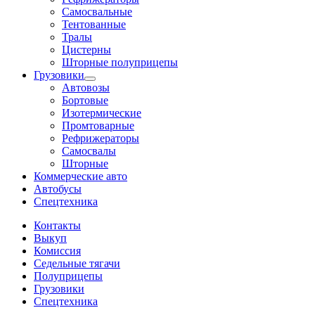
Самосвальные
Тентованные
Тралы
Цистерны
Шторные полуприцепы
Грузовики
Автовозы
Бортовые
Изотермические
Промтоварные
Рефрижераторы
Самосвалы
Шторные
Коммерческие авто
Автобусы
Спецтехника
Контакты
Выкуп
Комиссия
Седельные тягачи
Полуприцепы
Грузовики
Спецтехника