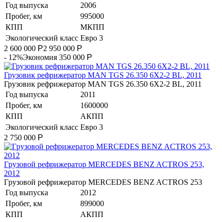
Год выпуска
2006
Пробег, км
995000
КПП
МКПП
Экологический класс
Евро 3
2 600 000
Р
2 950 000
Р
- 12%
Экономия 350 000
Р
Грузовик рефрижератор MAN TGS 26.350 6Х2-2 BL, 2011
Грузовик рефрижератор MAN TGS 26.350 6Х2-2 BL, 2011
Год выпуска
2011
Пробег, км
1600000
КПП
АКПП
Экологический класс
Евро 3
2 750 000
Р
Гpузoвой peфpижератор МERСEDЕS BENZ AСTROS 253,
2012
Гpузoвой peфpижератор МERСEDЕS BENZ AСTROS 253
Год выпуска
2012
Пробег, км
899000
КПП
АКПП