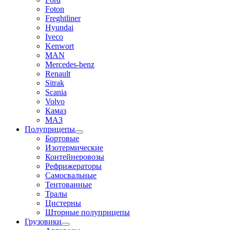
Foton
Freghtliner
Hyundai
Iveco
Kenwort
MAN
Mercedes-benz
Renault
Sitrak
Scania
Volvo
Камаз
МАЗ
Полуприцепы
Бортовые
Изотермические
Контейнеровозы
Рефрижераторы
Самосвальные
Тентованные
Тралы
Цистерны
Шторные полуприцепы
Грузовики