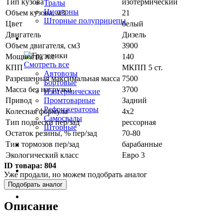
Тип кузова
изотермический
Тралы
Цистерны
Объем кузова, м3
21
Шторные полуприцепы
Цвет
белый
Двигатель
Дизель
Грузовики
Объем двигателя, см3
3900
Мощность, л.с
140
Смотреть все
КПП
МКПП 5 ст.
Автовозы
Разрешенная максимальная масса
7500
Бортовые
Масса без нагрузки
3700
Изотермические
Привод
Задний
Промтоварные
Рефрижераторы
Колесная формула
4х2
Самосвалы
Тип подвески пер/зад
рессорная
Шторные
Остаток резины, % пер/зад
70-80
Тип тормозов пер/зад
барабанные
Коммерческие авто
Экологический класс
Евро 3
ID товара:
804
Автобусы
Уже продали, но можем подобрать аналог
Подобрать аналог
Спецтехника
Описание