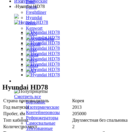
Изотермические
Ford
-
Hyundai HD78
Foton
Freghtliner
Hyundai
Iveco
Kenwort
MAN
Mercedes-benz
Renault
Sitrak
Scania
Volvo
Камаз
МАЗ
Полуприцепы
Hyundai HD78
Смотреть все
Страна производитель
Корея
Бортовые
Год выпуска
2013
Изотермические
Контейнеровозы
Пробег, км
205000
Рефрижераторы
Тип кабины
Двухместная без спальника
Самосвальные
Количество мест
2
Тентованные