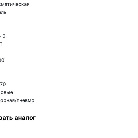
вматическая
ель
0
 3
П
00
 70
ковые
сорная/пневмо
рать аналог