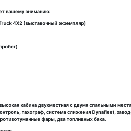
ет вашему вниманию:
Truck
4
X
2 (выставочный экземпляр)
пробег)
высокая кабина двухместная с двумя спальными места
контроль, тахограф, система слижения
Dynafleet
, заво
противотуманные фары, два топливных бака.
таток