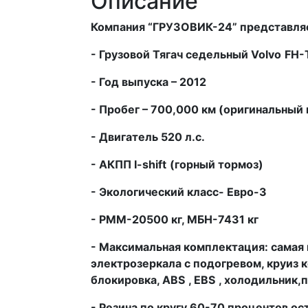
Описание
Компания “ГРУЗОВИК-24” представля
- Грузовой Тягач седельный
Volvo
FH
-
- Год выпуска – 2012
- Пробег – 700,000 км (оригинальный 
- Двигатель 520 л.с.
- АКПП
I
-
shift
(горный тормоз)
- Экологический класс- Евро-3
- РММ-20500 кг, МБН-7431 кг
- Максимальная комплектация: самая 
электрозеркала с подогревом, круиз 
блокировка,
ABS
,
EBS
, холодильник,
- Резина по кругу 60-70 процентов ос