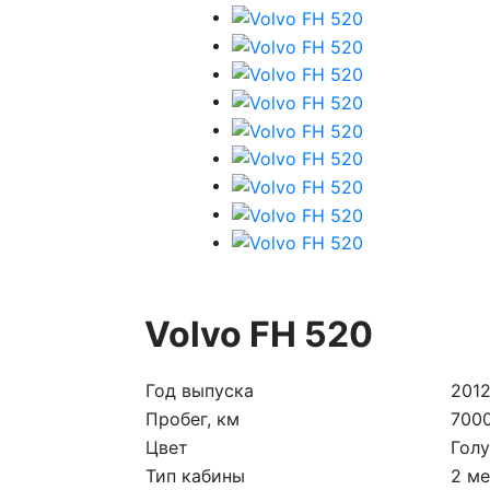
Volvo FH 520
Год выпуска
201
Пробег, км
700
Цвет
Гол
Тип кабины
2 ме