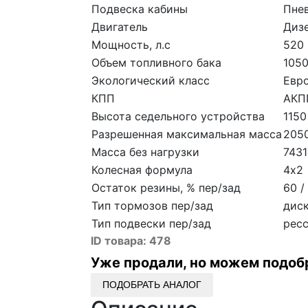
Подвеска кабины
Пне
Двигатель
Диз
Мощность, л.с
520
Объем топливного бака
105
Экологический класс
Евро
КПП
АКП
Высота седельного устройства
1150
Разрешенная максимальная масса
205
Масса без нагрузки
7431
Колесная формула
4х2
Остаток резины, % пер/зад
60 /
Тип тормозов пер/зад
дис
Тип подвески пер/зад
рес
ID товара:
478
Уже продали, но можем подоб
ПОДОБРАТЬ АНАЛОГ