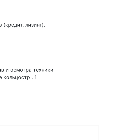
(кредит, лизинг).
йв и осмотра техники
 кольцостр . 1