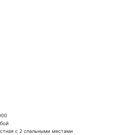
2
000
убой
стная с 2 спальными местами