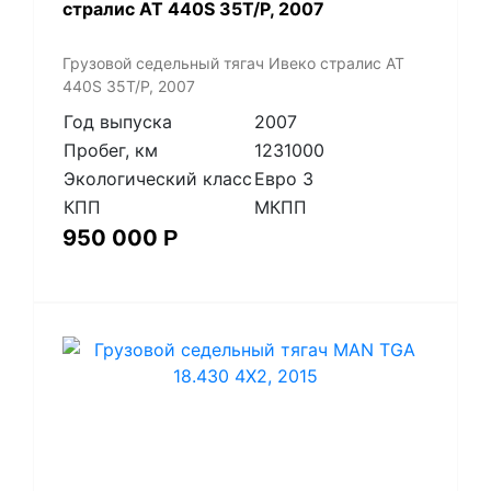
стралис АТ 440S 35T/P, 2007
Грузовой седельный тягач Ивеко стралис АТ
440S 35T/P, 2007
Год выпуска
2007
Пробег, км
1231000
Экологический класс
Евро 3
КПП
МКПП
950 000
Р