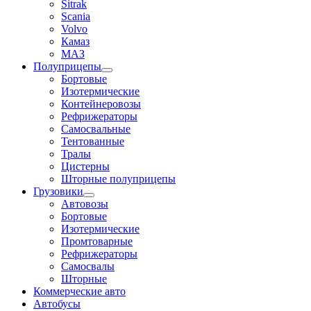
Sitrak
Scania
Volvo
Камаз
МАЗ
Полуприцепы
Бортовые
Изотермические
Контейнеровозы
Рефрижераторы
Самосвальные
Тентованные
Тралы
Цистерны
Шторные полуприцепы
Грузовики
Автовозы
Бортовые
Изотермические
Промтоварные
Рефрижераторы
Самосвалы
Шторные
Коммерческие авто
Автобусы