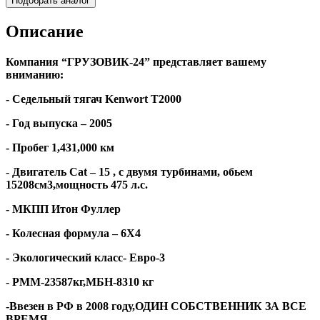
Подобрать аналог
Описание
Компания “ГРУЗОВИК-24” представляет вашему
вниманию:
- Седельный тягач
Kenwort T2000
- Год выпуска – 2005
- Пробег 1,431,000 км
- Двигатель С
at
– 15 , с двумя турбинами, обьем
15208см3,мощность 475 л.с.
- МКПП Итон Фуллер
- Колесная формула – 6Х4
- Экологический класс- Евро-3
- РММ-23587кг,МБН-8310 кг
-Ввезен в РФ в 2008 году,ОДИН СОБСТВЕННИК ЗА ВСЕ
ВРЕМЯ