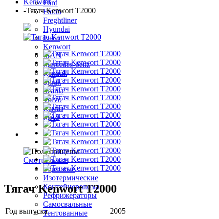
Kenwort
Ford
-
Тягач Kenwort T2000
Foton
Freghtliner
Hyundai
Iveco
Kenwort
MAN
Mercedes-benz
Renault
Sitrak
Scania
Volvo
Камаз
МАЗ
Полуприцепы
Смотреть все
Бортовые
Изотермические
Тягач Kenwort T2000
Контейнеровозы
Рефрижераторы
Самосвальные
Год выпуска
2005
Тентованные