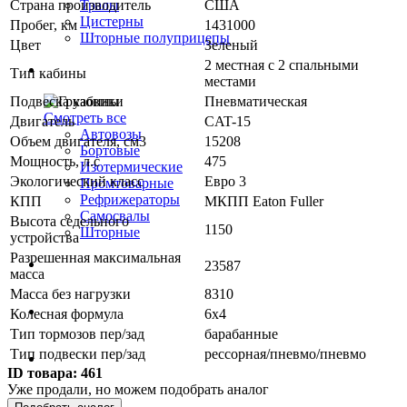
Страна производитель
США
Тралы
Цистерны
Пробег, км
1431000
Шторные полуприцепы
Цвет
Зеленый
2 местная с 2 спальными
Грузовики
Тип кабины
местами
Подвеска кабины
Пневматическая
Смотреть все
Двигатель
СAT-15
Автовозы
Объем двигателя, см3
15208
Бортовые
Мощность, л.с
475
Изотермические
Экологический класс
Евро 3
Промтоварные
Рефрижераторы
КПП
МКПП Eaton Fuller
Самосвалы
Высота седельного
1150
Шторные
устройства
Разрешенная максимальная
Коммерческие авто
23587
масса
Масса без нагрузки
8310
Автобусы
Колесная формула
6x4
Тип тормозов пер/зад
барабанные
Тип подвески пер/зад
рессорная/пневмо/пневмо
Спецтехника
ID товара:
461
Уже продали, но можем подобрать аналог