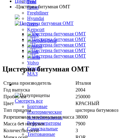
Цистерны
Ford
-
Цистерна битумная OMT
Foton
Freghtliner
Hyundai
Iveco
Kenwort
MAN
Mercedes-benz
Renault
Sitrak
Scania
Volvo
Цистерна битумная OMT
Камаз
МАЗ
Страна производитель
Италия
Полуприцепы
Год выпуска
2004
Пробег, км
250000
Смотреть все
Цвет
КРАСНЫЙ
Бортовые
Тип прицепа
цистерна битумовоз
Изотермические
Разрешенная максимальная масса
38000
Контейнеровозы
Рефрижераторы
Масса без нагрузки
7900
Самосвальные
Количество осей
3
Тентованные
Марка осей
ROR