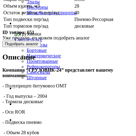
Тралы
Объем кузова, м3
28
Цистерны
Остаток резины, % пер/зад
40
Шторные полуприцепы
Тип подвески пер/зад
Пневмо-Рессорная
Грузовики
Тип тормозов пер/зад
дисковые
ID товара:
651
Уже продали, но можем подобрать аналог
Смотреть все
Подобрать аналог
Автовозы
Бортовые
Описание
Изотермические
Промтоварные
Рефрижераторы
Компания “ГРУЗОВИК-24” представляет вашему
Самосвалы
вниманию:
Шторные
- Полуприцеп битумовоз OMT
Коммерческие авто
- Год выпуска – 2004
- Тормоза дисковые
Автобусы
- Оси ROR
Спецтехника
- Подвеска пневмо
- Обьем 28 кубов