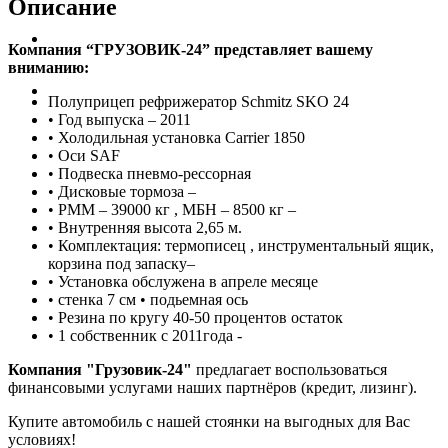
Описание
Автобусы
Компания “ГРУЗОВИК-24” представляет вашему
вниманию:
Спецтехника
Полуприцеп рефрижератор Schmitz SKO 24
•⁠ ⁠Год выпуска – 2011
•⁠ ⁠Холодильная установка Carrier 1850
•⁠ ⁠Оси SAF
•⁠ ⁠Подвеска пневмо-рессорная
•⁠ ⁠Дисковые тормоза –
•⁠ ⁠РММ – 39000 кг , МБН – 8500 кг –
•⁠ ⁠Внутренняя высота 2,65 м.
•⁠ ⁠Комплектация: термописец , инструментальный ящик,
корзина под запаску–
•⁠ ⁠Установка обслужена в апреле месяце
•⁠ ⁠⁠стенка 7 см •⁠ ⁠⁠подьемная ось
•⁠ ⁠Резина по кругу 40-50 процентов остаток
•⁠ ⁠1 собственник с 2011года -
Компания "Грузовик-24"
предлагает воспользоваться
финансовыми услугами наших партнёров (кредит, лизинг).
Купите автомобиль с нашей стоянки на выгодных для Вас
условиях!