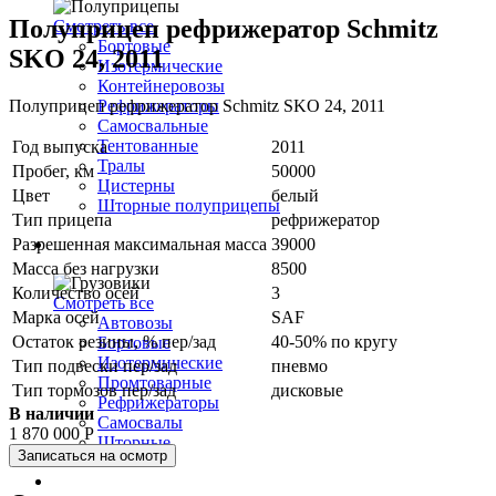
Foton
Полуприцеп рефрижератор Schmitz
Смотреть все
Freghtliner
Бортовые
Hyundai
SKO 24, 2011
Изотермические
Iveco
Контейнеровозы
Kenwort
Полуприцеп рефрижератор Schmitz SKO 24, 2011
Рефрижераторы
MAN
Самосвальные
Mercedes-benz
Тентованные
Год выпуска
2011
Renault
Тралы
Пробег, км
50000
Sitrak
Цистерны
Scania
Цвет
белый
Шторные полуприцепы
Volvo
Тип прицепа
рефрижератор
Камаз
Разрешенная максимальная масса
39000
Грузовики
МАЗ
Масса без нагрузки
8500
Количество осей
3
Смотреть все
Марка осей
SAF
Автовозы
Остаток резины, % пер/зад
40-50% по кругу
Бортовые
Изотермические
Тип подвески пер/зад
пневмо
Промтоварные
Тип тормозов пер/зад
дисковые
Рефрижераторы
В наличии
Самосвалы
1 870 000
Р
Шторные
Записаться на осмотр
Коммерческие авто