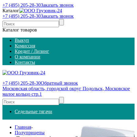
+7 (495) 205-28-30
Заказать звонок
Каталог
+7 (495) 205-28-30
Заказать звонок
Каталог товаров
Выкуп
Комиссия
Кредит / Лизинг
О компании
Контакты
+7 (495) 205-28-30
Обратный звонок
Московская область, городской округ Подольск, Московское
малое кольцо стр.1
Седельные тягачи
Главная
-
Полуприцепы