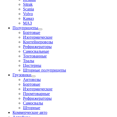
Sitrak
Scania
Volvo
Камаз
МАЗ
Полуприцепы
Бортовые
Изотермические
Контейнеровозы
Рефрижераторы
Самосвальные
Тентованные
Тралы
Цистерны
Шторные полуприцепы
Грузовики
Автовозы
Бортовые
Изотермические
Промтоварные
Рефрижераторы
Самосвалы
Шторные
Коммерческие авто