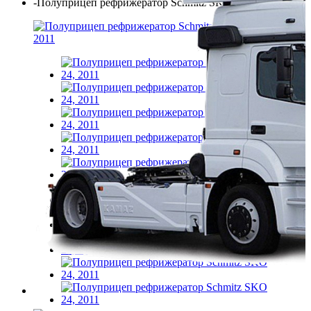
-
Полуприцеп рефрижератор Schmitz SKO 24, 2011
Смотреть все
Полуприцепы
DAF
Ford