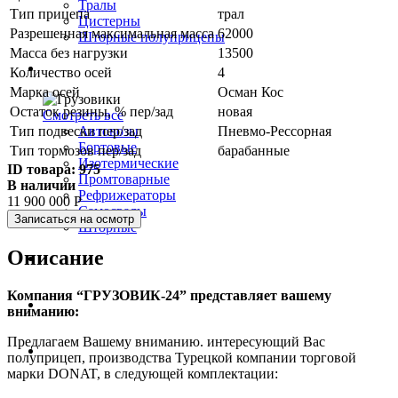
Тралы
Тип прицепа
трал
Цистерны
Разрешенная максимальная масса
62000
Шторные полуприцепы
Масса без нагрузки
13500
Грузовики
Количество осей
4
Марка осей
Осман Кос
Остаток резины, % пер/зад
новая
Смотреть все
Тип подвески пер/зад
Пневмо-Рессорная
Автовозы
Бортовые
Тип тормозов пер/зад
барабанные
Изотермические
ID товара:
975
Промтоварные
В наличии
Рефрижераторы
11 900 000
Р
Самосвалы
Записаться на осмотр
Шторные
Описание
Коммерческие авто
Компания “ГРУЗОВИК-24” представляет вашему
Автобусы
вниманию:
Предлагаем Вашему вниманию. интересующий Вас
Спецтехника
полуприцеп, производства Турецкой компании торговой
марки DONAT, в следующей комплектации: