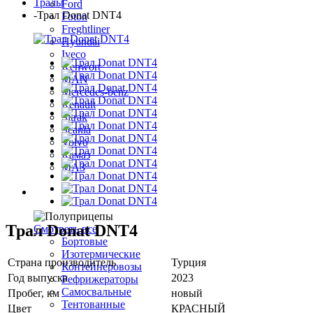
Тралы
Ford
-
Трал Donat DNT4
Foton
Freghtliner
Hyundai
Iveco
Kenwort
MAN
Mercedes-benz
Renault
Sitrak
Scania
Volvo
Камаз
МАЗ
Полуприцепы
Трал Donat DNT4
Смотреть все
Бортовые
Изотермические
Страна производитель
Турция
Контейнеровозы
Год выпуска
2023
Рефрижераторы
Самосвальные
Пробег, км
новый
Тентованные
Цвет
КРАСНЫЙ