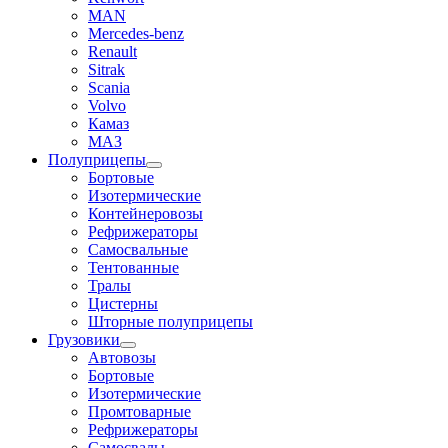
MAN
Mercedes-benz
Renault
Sitrak
Scania
Volvo
Камаз
МАЗ
Полуприцепы
Бортовые
Изотермические
Контейнеровозы
Рефрижераторы
Самосвальные
Тентованные
Тралы
Цистерны
Шторные полуприцепы
Грузовики
Автовозы
Бортовые
Изотермические
Промтоварные
Рефрижераторы
Самосвалы