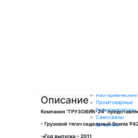
Контейнеров
Рефрижерато
Самосвальны
Тентованные
Тралы
Цистерны
Шторные пол
Грузовики
Смотреть все
Автовозы
Бортовые
Изотермические
Описание
Промтоварные
Рефрижераторы
Компания “ГРУЗОВИК-24” представля
Самосвалы
- Грузовой тягач седельный
Scania
Р4
Шторные
Коммерческие авто
- Год выпуска – 2011