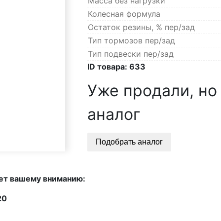
Масса без нагрузки
озы
ры
Колесная формула
е
Остаток резины, % пер/зад
Тип тормозов пер/зад
Тип подвески пер/зад
ID товара:
633
уприцепы
Уже продали, но
аналог
Подобрать аналог
ет вашему вниманию:
20