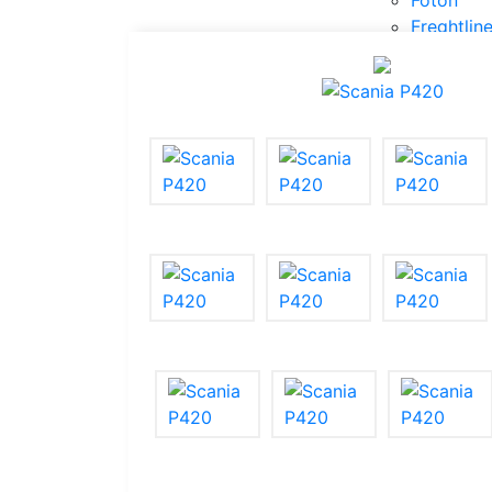
Foton
Freghtline
Hyundai
Iveco
Kenwort
MAN
Mercedes
Renault
Sitrak
Scania
Volvo
Камаз
МАЗ
Полуприцепы
Смотреть все
Бортовые
Изотермичес