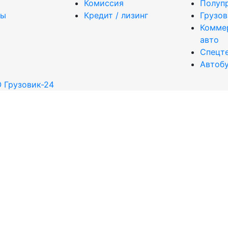
Комиссия
Полуп
ты
Кредит / лизинг
Грузо
Комме
авто
Спецт
Автоб
 Грузовик-24