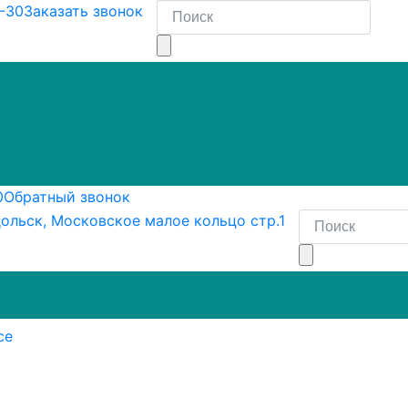
8-30
Заказать звонок
0
Обратный звонок
ольск, Московское малое кольцо стр.1
се