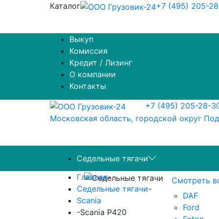
Каталог
+7 (495) 205-2
Выкуп
Комиссия
Кредит / Лизинг
О компании
Контакты
+7 (495) 205-28-3
Московская область, городской округ Под
Седельные тягачи
Главная
-
Смотреть в
Седельные тягачи
-
DAF
Scania
Ford
-
Scania P420