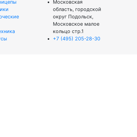
рицепы
Московская
вики
область, городской
рческие
округ Подольск,
Московское малое
ехника
кольцо стр.1
усы
+7 (495) 205-28-30