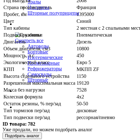
Год выпуска
2008
Тралы
Страна производитель
Франция
Цистерны
Шторные полуприцепы
Пробег, км
1395000
Цвет
Синий
Грузовики
Тип кабины
2 местная с 2 спальными мес
Подвеска кабины
Пневматическая
Смотреть все
Двигатель
Дизель
Автовозы
Объем двигателя, см3
10800
Бортовые
Мощность, л.с
450
Изотермические
Экологический класс
Евро 5
Промтоварные
Рефрижераторы
КПП
МКПП ZF
Самосвалы
Высота седельного устройства
1150
Шторные
Разрешенная максимальная масса
19120
Масса без нагрузки
7528
Коммерческие авто
Колесная формула
4х2
Остаток резины, % пер/зад
50-50
Автобусы
Тип тормозов пер/зад
дисковые
Тип подвески пер/зад
рессорная/пневмо
Спецтехника
ID товара:
782
Уже продали, но можем подобрать аналог
Подобрать аналог