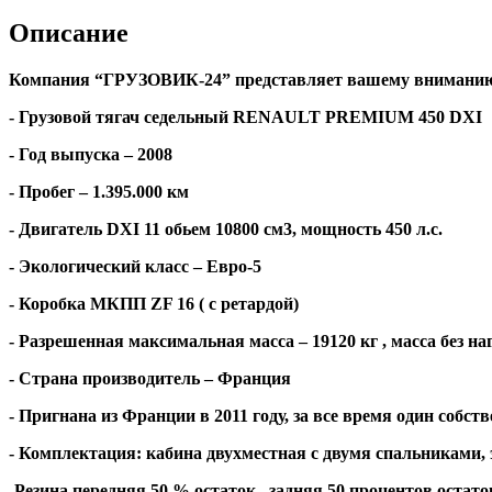
Описание
Компания “ГРУЗОВИК-24” представляет вашему внимани
- Грузовой тягач седельный RENAULT PREMIUM 450 DXI
- Год выпуска – 2008
- Пробег – 1.395.000 км
- Двигатель DXI 11 обьем 10800 см3, мощность 450 л.с.
- Экологический класс – Евро-5
- Коробка МКПП ZF 16 ( с ретардой)
- Разрешенная максимальная масса – 19120 кг , масса без наг
- Страна производитель – Франция
- Пригнана из Франции в 2011 году, за все время один собств
- Комплектация: кабина двухместная с двумя спальниками, 
-Резина передняя 50 % остаток , задняя 50 процентов остато