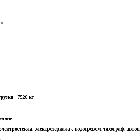
ю:
рузки - 7528 кг
енник -
электростекла, электрозеркала с подогревом, тахограф, авто
к -