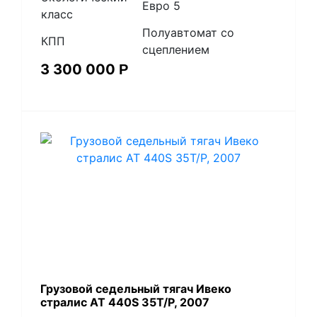
Евро 5
класс
Полуавтомат со
КПП
сцеплением
3 300 000
Р
Грузовой седельный тягач Ивеко
стралис АТ 440S 35T/P, 2007