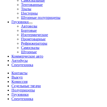
Самосвальные
Тентованные
Тралы
Цистерны
Шторные полуприцепы
Грузовики
Автовозы
Бортовые
Изотермические
Промтоварные
Рефрижераторы
Самосвалы
Шторные
Коммерческие авто
Автобусы
Спецтехника
Контакты
Выкуп
Комиссия
Седельные тягачи
Полуприцепы
Грузовики
Спецтехника