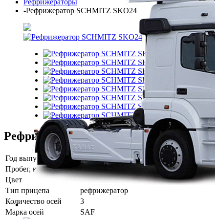
Рефрижераторы
-
Рефрижератор SCHMITZ SKO24
Рефрижератор SCHMITZ SKO24
Год выпуска
2002
Пробег, км
150 000
Цвет
белый
Тип прицепа
рефрижератор
Смотреть все
Количество осей
3
Полуприцепы
DAF
Марка осей
SAF
Ford