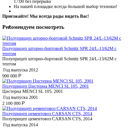
17:00 без перерыва
На нашей площадке всегда большой выбор техники!
Автобусы
Приезжайте! Мы всегда рады видеть Вас!
Спецтехника
Рекомендуем посмотреть
Полуприцеп шторно-бортовой Schmitz SPR 24/L-13/62M с
тентом
Полуприцеп шторно-бортовой Schmitz SPR 24/L-13/62M с
тентом
Год выпуска
2012
900 000
Р
Полуприцеп Цистерна MENCI SL 105, 2001
Цистерна MENCI SL 105, 2001
Год выпуска
2001
2 100 000
Р
Полуприцеп цементовоз СARSАN CТS, 2014
Полуприцеп цементовоз СARSАN CТS, 2014
Год выпуска
2014