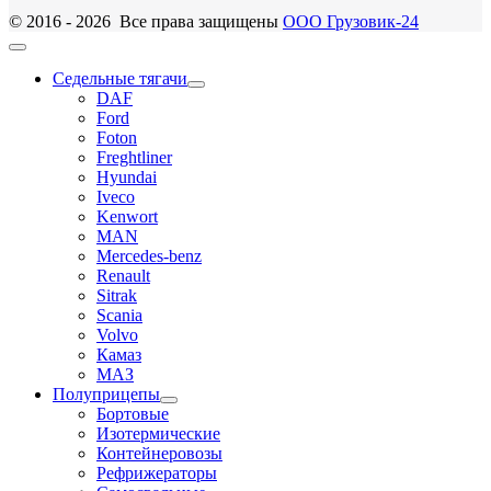
© 2016 - 2026 Все права защищены
ООО Грузовик-24
Седельные тягачи
DAF
Ford
Foton
Freghtliner
Hyundai
Iveco
Kenwort
MAN
Mercedes-benz
Renault
Sitrak
Scania
Volvo
Камаз
МАЗ
Полуприцепы
Бортовые
Изотермические
Контейнеровозы
Рефрижераторы