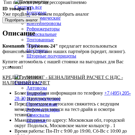
Тип подвески пер/зад
рессорная/пневмо
Foton
Смотреть все
ID товара:
81
Freghtliner
Бортовые
Уже продали, но можем подобрать аналог
Hyundai
Изотермические
Iveco
Подобрать аналог
Контейнеровозы
Kenwort
Рефрижераторы
MAN
Описание
Самосвальные
Mercedes-benz
Тентованные
Renault
Тралы
Компания "Грузовик-24"
предлагает воспользоваться
Sitrak
Цистерны
финансовыми услугами наших партнёров (кредит, лизинг).
Scania
Шторные полуприцепы
Volvo
Купите автомобиль с нашей стоянки на выгодных для Вас
Камаз
Грузовики
условиях!
МАЗ
КРЕДИТ - ЛИЗИНГ - БЕЗНАЛИЧНЫЙ РАСЧЕТ С НДС -
Смотреть все
НАЛИЧНЫЙ РАСЧЕТ
Автовозы
Более подробная информация по телефону
+7 (495) 205-
Бортовые
28-30
(круглосуточно)
Изотермические
Перед приездом в автосалон свяжитесь с ведущим
Промтоварные
менеджером для записи на тест-драйв и осмотра
Рефрижераторы
техники
Самосвалы
Мы находимся по адресу: Московская обл, городской
Шторные
округ Подольск, Московское малое кольцостр . 1
Время работы: Пн-Пт с 9:00 до 19:00, Сб-Вс с 10:00 до
Коммерческие авто