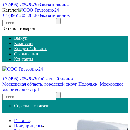
+7 (495) 205-28-30
Заказать звонок
Каталог
+7 (495) 205-28-30
Заказать звонок
Каталог товаров
Выкуп
Комиссия
Кредит / Лизинг
О компании
Контакты
+7 (495) 205-28-30
Обратный звонок
Московская область, городской округ Подольск, Московское
малое кольцо стр.1
Седельные тягачи
Главная
-
Полуприцепы
-