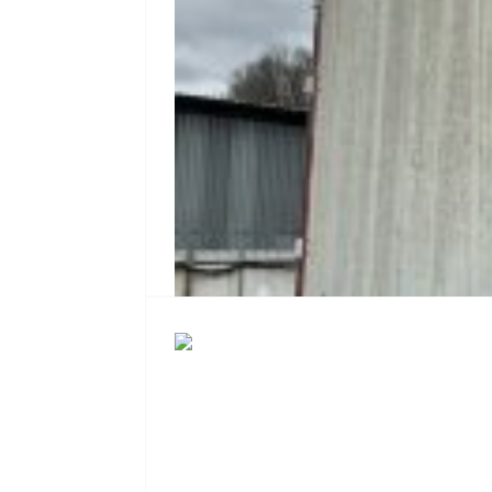
Полуприцеп шторно-бортовой Schm
Полуприцеп шторно-бортовой Schmitz SPR
Год выпуска
2012
900 000
Р