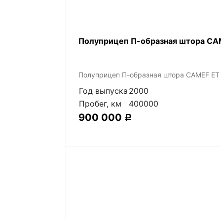
Полуприцеп П-образная штора CAM
Полуприцеп П-образная штора CAMEF ET 
Год выпуска
2000
Пробег, км
400000
900 000
Р