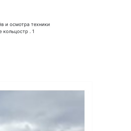
йв и осмотра техники
 кольцостр . 1