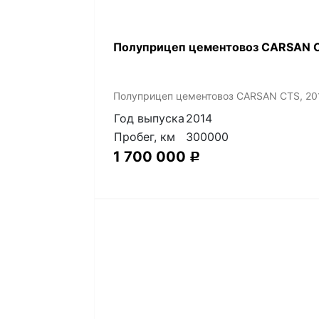
Полуприцеп цементовоз СARSАN C
Полуприцеп цементовоз СARSАN CТS, 20
Год выпуска
2014
Пробег, км
300000
1 700 000
Р