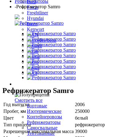
Рефрижераторы
Ford
-
Рефрижератор Samro
Foton
Freghtliner
Hyundai
Iveco
Kenwort
MAN
Mercedes-benz
Renault
Sitrak
Scania
Volvo
Камаз
МАЗ
Полуприцепы
Рефрижератор Samro
Смотреть все
Год выпуска
2006
Бортовые
Пробег, км
250000
Изотермические
Контейнеровозы
Цвет
белый
Рефрижераторы
Тип прицепа
рефрижератор
Самосвальные
Разрешенная максимальная масса
39000
Тентованные