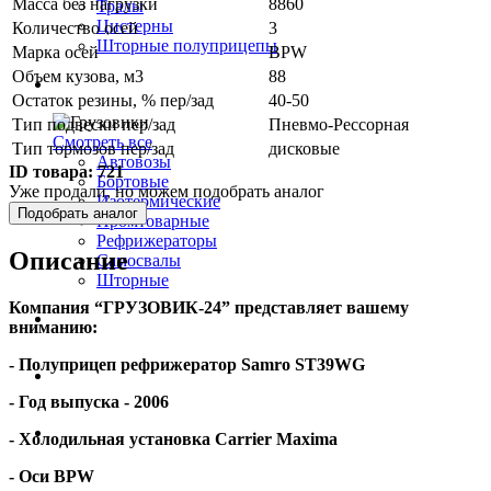
Масса без нагрузки
8860
Тралы
Цистерны
Количество осей
3
Шторные полуприцепы
Марка осей
BPW
Объем кузова, м3
88
Грузовики
Остаток резины, % пер/зад
40-50
Тип подвески пер/зад
Пневмо-Рессорная
Смотреть все
Тип тормозов пер/зад
дисковые
Автовозы
ID товара:
721
Бортовые
Уже продали, но можем подобрать аналог
Изотермические
Подобрать аналог
Промтоварные
Рефрижераторы
Описание
Самосвалы
Шторные
Компания “ГРУЗОВИК-24” представляет вашему
Коммерческие авто
вниманию:
- Полуприцеп рефрижератор
Samro
ST39
WG
Автобусы
- Год выпуска - 2006
Спецтехника
- Холодильная установка
Carrier Maxima
- Оси
BPW