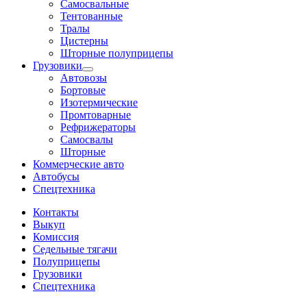
Самосвальные
Тентованные
Тралы
Цистерны
Шторные полуприцепы
Грузовики
Автовозы
Бортовые
Изотермические
Промтоварные
Рефрижераторы
Самосвалы
Шторные
Коммерческие авто
Автобусы
Спецтехника
Контакты
Выкуп
Комиссия
Седельные тягачи
Полуприцепы
Грузовики
Спецтехника