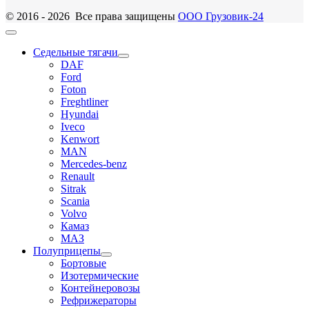
© 2016 - 2026 Все права защищены
ООО Грузовик-24
Седельные тягачи
DAF
Ford
Foton
Freghtliner
Hyundai
Iveco
Kenwort
MAN
Mercedes-benz
Renault
Sitrak
Scania
Volvo
Камаз
МАЗ
Полуприцепы
Бортовые
Изотермические
Контейнеровозы
Рефрижераторы