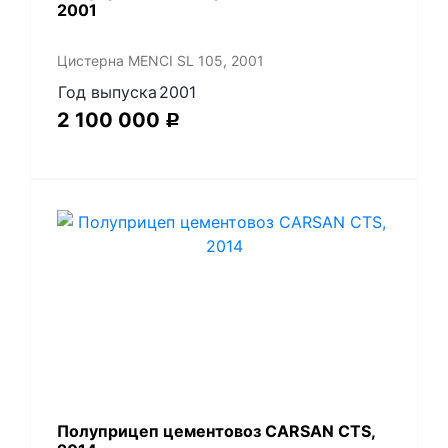
2001
Цистерна MENCI SL 105, 2001
Год выпуска
2001
2 100 000
Р
Полуприцеп цементовоз СARSАN CТS,