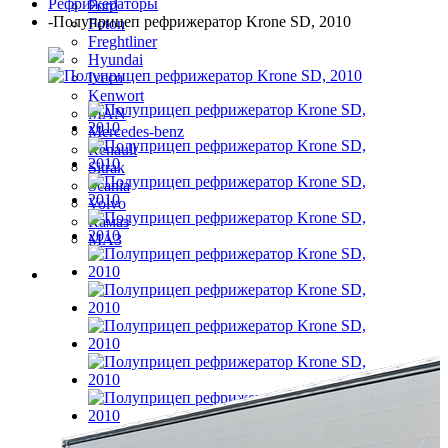
Рефрижераторы
Ford
-
Полуприцеп рефрижератор Krone SD, 2010
Foton
Freghtliner
Hyundai
Iveco
Kenwort
MAN
Mercedes-benz
Renault
Sitrak
Scania
Volvo
Камаз
МАЗ
Полуприцепы