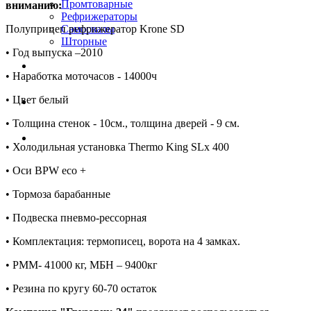
Промтоварные
вниманию:
Рефрижераторы
Полуприцеп рефрижератор Krone SD
Самосвалы
Шторные
•⁠ ⁠Год выпуска –2010
Коммерческие авто
•⁠ ⁠Наработка моточасов - 14000ч
•⁠ ⁠Цвет белый
Автобусы
•⁠ ⁠Толщина стенок - 10см., толщина дверей - 9 см.
Спецтехника
•⁠ ⁠Холодильная установка Thermo King SLx 400
•⁠ ⁠Оси BPW eco +
•⁠ ⁠Тормоза барабанные
•⁠ ⁠Подвеска пневмо-рессорная
•⁠ ⁠Комплектация: термописец, ворота на 4 замках.
•⁠ ⁠РММ- 41000 кг, МБН – 9400кг
•⁠ ⁠Резина по кругу 60-70 остаток