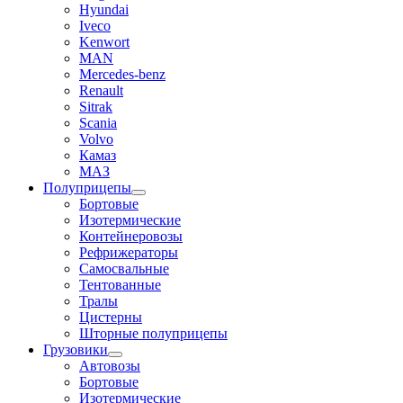
Hyundai
Iveco
Kenwort
MAN
Mercedes-benz
Renault
Sitrak
Scania
Volvo
Камаз
МАЗ
Полуприцепы
Бортовые
Изотермические
Контейнеровозы
Рефрижераторы
Самосвальные
Тентованные
Тралы
Цистерны
Шторные полуприцепы
Грузовики
Автовозы
Бортовые
Изотермические