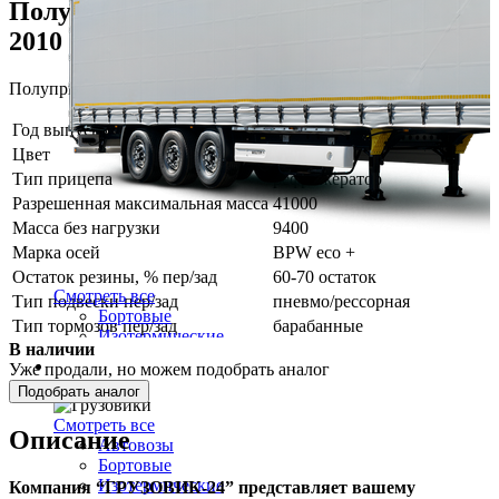
Полуприцеп рефрижератор Krone SD,
2010
Полуприцеп рефрижератор Krone SD, 2010
Год выпуска
2010
Цвет
белый
Тип прицепа
рефрижератор
Разрешенная максимальная масса
41000
Масса без нагрузки
9400
Марка осей
BPW eco +
Остаток резины, % пер/зад
60-70 остаток
Смотреть все
Тип подвески пер/зад
пневмо/рессорная
Бортовые
Тип тормозов пер/зад
барабанные
Изотермические
В наличии
Контейнеровозы
Грузовики
Уже продали, но можем подобрать аналог
Рефрижераторы
Подобрать аналог
Самосвальные
Тентованные
Смотреть все
Описание
Тралы
Автовозы
Цистерны
Бортовые
Шторные полуприцепы
Изотермические
Компания “ГРУЗОВИК-24” представляет вашему