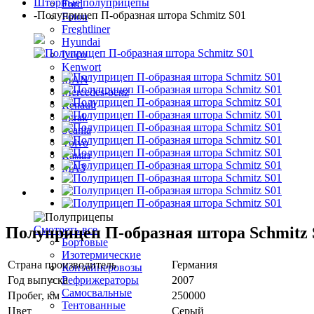
Шторные полуприцепы
Ford
-
Полуприцеп П-образная штора Schmitz S01
Foton
Freghtliner
Hyundai
Iveco
Kenwort
MAN
Mercedes-benz
Renault
Sitrak
Scania
Volvo
Камаз
МАЗ
Полуприцепы
Полуприцеп П-образная штора Schmitz 
Смотреть все
Бортовые
Изотермические
Страна производитель
Германия
Контейнеровозы
Год выпуска
2007
Рефрижераторы
Самосвальные
Пробег, км
250000
Тентованные
Цвет
Серый