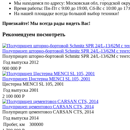
Мы находимся по адресу: Московская обл, городской окру
Время работы: Пн-Пт с 9:00 до 19:00, Сб-Вс с 10:00 до 17
На нашей площадке всегда большой выбор техники!
Приезжайте! Мы всегда рады видеть Вас!
Рекомендуем посмотреть
Полуприцеп шторно-бортовой Schmitz SPR 24/L-13/62M с тент
Полуприцеп шторно-бортовой Schmitz SPR 24/L-13/62M с тент
Год выпуска
2012
900 000
Р
Полуприцеп Цистерна MENCI SL 105, 2001
Цистерна MENCI SL 105, 2001
Год выпуска
2001
2 100 000
Р
Полуприцеп цементовоз СARSАN CТS, 2014
Полуприцеп цементовоз СARSАN CТS, 2014
Год выпуска
2014
Пробег, км
300000