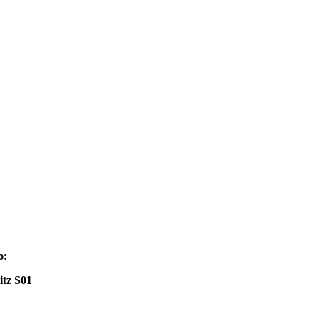
ю:
itz
S
01