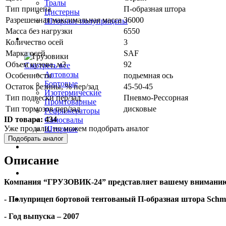
Тралы
Тип прицепа
П-образная штора
Цистерны
Разрешенная максимальная масса
36000
Шторные полуприцепы
Масса без нагрузки
6550
Грузовики
Количество осей
3
Марка осей
SAF
Объем кузова, м3
92
Смотреть все
Автовозы
Особенности
подьемная ось
Бортовые
Остаток резины, % пер/зад
45-50-45
Изотермические
Тип подвески пер/зад
Пневмо-Рессорная
Промтоварные
Тип тормозов пер/зад
дисковые
Рефрижераторы
ID товара:
434
Самосвалы
Уже продали, но можем подобрать аналог
Шторные
Подобрать аналог
Коммерческие авто
Описание
Автобусы
Компания “ГРУЗОВИК-24” представляет вашему внимани
- Полуприцеп бортовой тентованый П-образная штора
Schm
Спецтехника
- Год выпуска – 2007