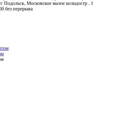
г Подольск, Московское малое кольцостр . 1
:00 без перерыва
ом
ом