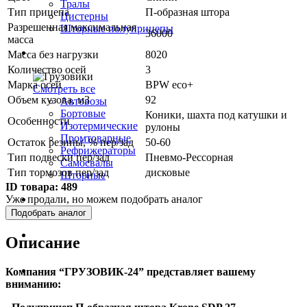
Тралы
Тип прицепа
П-образная штора
Цистерны
Разрешенная максимальная
Шторные полуприцепы
36000
масса
Грузовики
Масса без нагрузки
8020
Количество осей
3
Марка осей
BPW eco+
Смотреть все
Объем кузова, м3
92
Автовозы
Бортовые
Коники, шахта под катушки и
Особенности
Изотермические
рулоны
Промтоварные
Остаток резины, % пер/зад
50-60
Рефрижераторы
Тип подвески пер/зад
Пневмо-Рессорная
Самосвалы
Тип тормозов пер/зад
дисковые
Шторные
ID товара:
489
Уже продали, но можем подобрать аналог
Коммерческие авто
Подобрать аналог
Автобусы
Описание
Спецтехника
Компания “ГРУЗОВИК-24” представляет вашему
вниманию: