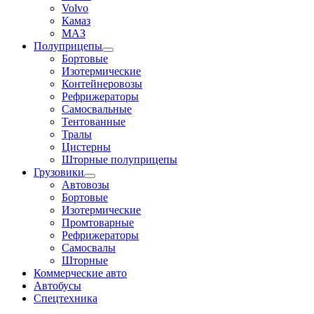
Volvo
Камаз
МАЗ
Полуприцепы
Бортовые
Изотермические
Контейнеровозы
Рефрижераторы
Самосвальные
Тентованные
Тралы
Цистерны
Шторные полуприцепы
Грузовики
Автовозы
Бортовые
Изотермические
Промтоварные
Рефрижераторы
Самосвалы
Шторные
Коммерческие авто
Автобусы
Спецтехника