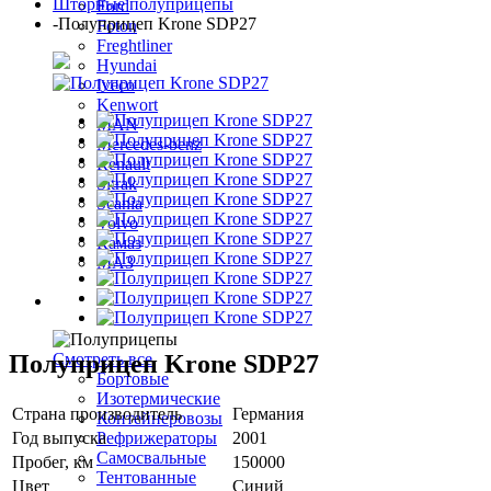
Шторные полуприцепы
Ford
-
Полуприцеп Krone SDP27
Foton
Freghtliner
Hyundai
Iveco
Kenwort
MAN
Mercedes-benz
Renault
Sitrak
Scania
Volvo
Камаз
МАЗ
Полуприцепы
Полуприцеп Krone SDP27
Смотреть все
Бортовые
Изотермические
Страна производитель
Германия
Контейнеровозы
Год выпуска
2001
Рефрижераторы
Самосвальные
Пробег, км
150000
Тентованные
Цвет
Синий