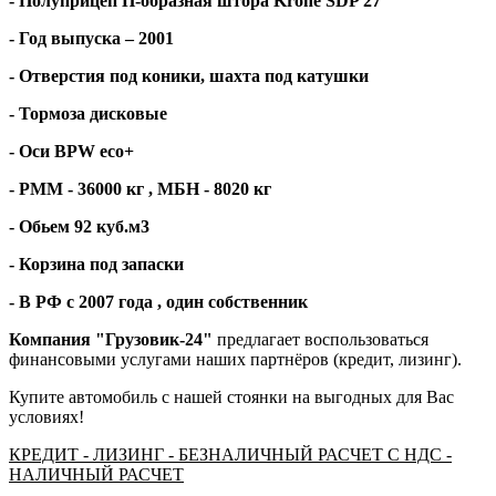
- Полуприцеп П-образная штора
Krone
SDP
27
- Год выпуска – 2001
- Отверстия под коники, шахта под катушки
- Тормоза дисковые
- Оси
BPW
eco
+
- РММ - 36000 кг , МБН - 8020 кг
- Обьем 92 куб.м3
- Корзина под запаски
- В РФ с 2007 года , один собственник
Компания "Грузовик-24"
предлагает воспользоваться
финансовыми услугами наших партнёров (кредит, лизинг).
Купите автомобиль с нашей стоянки на выгодных для Вас
условиях!
КРЕДИТ - ЛИЗИНГ - БЕЗНАЛИЧНЫЙ РАСЧЕТ С НДС -
НАЛИЧНЫЙ РАСЧЕТ