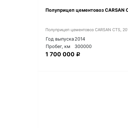
Полуприцеп цементовоз СARSАN C
Полуприцеп цементовоз СARSАN CТS, 20
Год выпуска
2014
Пробег, км
300000
1 700 000
Р