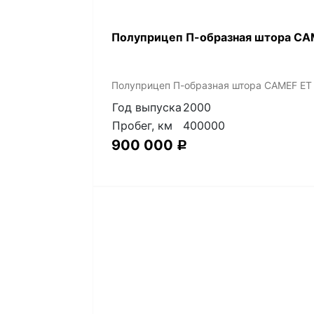
Полуприцеп П-образная штора CAM
Полуприцеп П-образная штора CAMEF ET 
Год выпуска
2000
Пробег, км
400000
900 000
Р