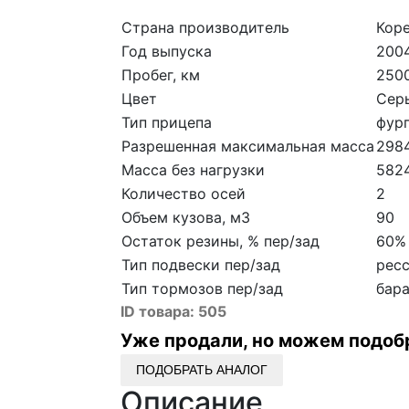
Страна производитель
Кор
Год выпуска
200
Пробег, км
250
Цвет
Сер
Тип прицепа
фур
Разрешенная максимальная масса
298
Масса без нагрузки
582
Количество осей
2
Объем кузова, м3
90
Остаток резины, % пер/зад
60%
Тип подвески пер/зад
рес
Тип тормозов пер/зад
бар
ID товара:
505
Уже продали, но можем подоб
ПОДОБРАТЬ АНАЛОГ
Описание