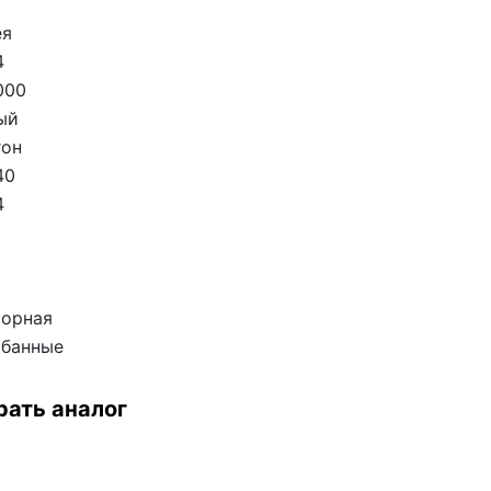
ея
4
000
ый
гон
40
4
сорная
абанные
рать аналог