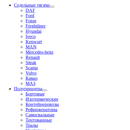
Седельные тягачи
DAF
Ford
Foton
Freghtliner
Hyundai
Iveco
Kenwort
MAN
Mercedes-benz
Renault
Sitrak
Scania
Volvo
Камаз
МАЗ
Полуприцепы
Бортовые
Изотермические
Контейнеровозы
Рефрижераторы
Самосвальные
Тентованные
Тралы