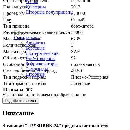
Страна производитель
Германия
Тралы
Год выпуска
2013
Цистерны
Шторные полуприцепы
Пробег, км
273000
Цвет
Серый
Грузовики
Тип прицепа
борт-штора
Разрешенная максимальная масса
35000
Смотреть все
Масса без нагрузки
6735
Автовозы
Количество осей
3
Бортовые
Марка осей
SAF
Изотермические
Объем кузова, м3
92
Промтоварные
Рефрижераторы
Особенности
подьемная ось
Самосвалы
Остаток резины, % пер/зад
40-50
Шторные
Тип подвески пер/зад
Пневмо-Рессорная
Тип тормозов пер/зад
дисковые
Коммерческие авто
ID товара:
507
Уже продали, но можем подобрать аналог
Автобусы
Подобрать аналог
Описание
Спецтехника
Компания “ГРУЗОВИК-24” представляет вашему