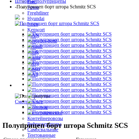
Шторные полуприцепы
Ford
-
Полуприцеп борт штора Schmitz SCS
Foton
Freghtliner
Hyundai
Iveco
Kenwort
MAN
Mercedes-benz
Renault
Sitrak
Scania
Volvo
Камаз
МАЗ
Полуприцепы
Смотреть все
Бортовые
Изотермические
Контейнеровозы
Полуприцеп борт штора Schmitz SCS
Рефрижераторы
Самосвальные
Тентованные