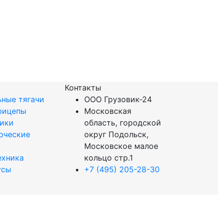
Контакты
ные тягачи
ООО Грузовик-24
рицепы
Московская
вики
область, городской
рческие
округ Подольск,
Московское малое
ехника
кольцо стр.1
усы
+7 (495) 205-28-30