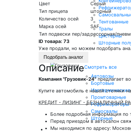
Контейнеров
Цвет
Серый
Рефрижерато
Тип прицепа
шторный
Самосвальны
Количество осей
3
Тентованные
Марка осей
SAF
Тралы
Тип подвески пер/зад
рессорная/пневм
Цистерны
ID товара:
73
Шторные пол
Уже продали, но можем подобрать ана
Грузовики
Подобрать аналог
Описание
Смотреть все
Автовозы
Компания "Грузовик-24"
предлагает во
Бортовые
Изотермические
Купите автомобиль с нашей стоянки на
Промтоварные
КРЕДИТ - ЛИЗИНГ - БЕЗНАЛИЧНЫЙ Р
Рефрижераторы
Самосвалы
Более подробная информация по
Шторные
Перед приездом в автосалон свя
Мы находимся по адресу: Московс
Коммерческие авто