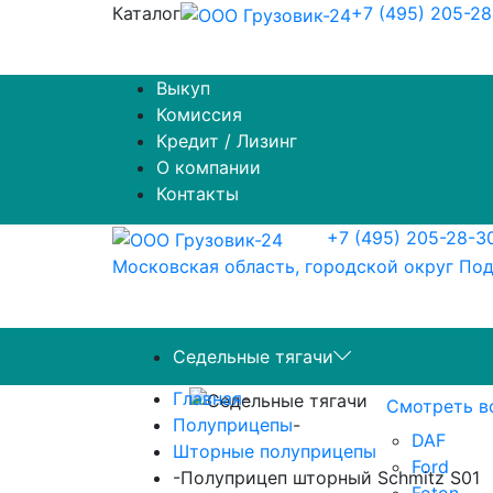
Каталог
+7 (495) 205-2
Выкуп
Комиссия
Кредит / Лизинг
О компании
Контакты
+7 (495) 205-28-3
Московская область, городской округ Под
Седельные тягачи
Главная
-
Смотреть в
Полуприцепы
-
DAF
Шторные полуприцепы
Ford
-
Полуприцеп шторный Schmitz S01