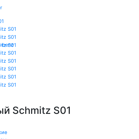
r
-benz
й Schmitz S01
кие