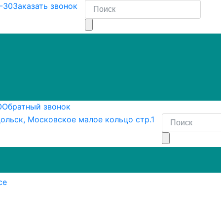
8-30
Заказать звонок
0
Обратный звонок
ольск, Московское малое кольцо стр.1
се