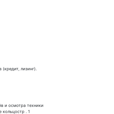
(кредит, лизинг).
йв и осмотра техники
 кольцостр . 1