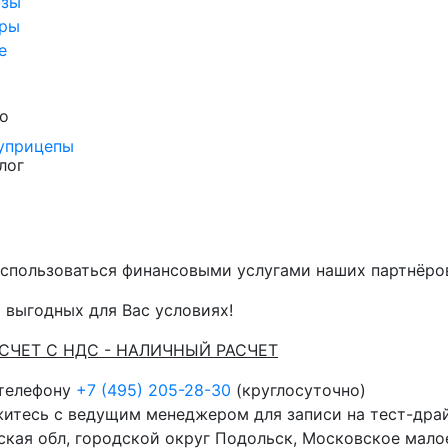
озы
ры
е
о
уприцепы
лог
спользоваться финансовыми услугами наших партнёров 
 выгодных для Вас условиях!
АСЧЕТ С НДС - НАЛИЧНЫЙ РАСЧЕТ
 телефону
+7 (495) 205-28-30
(круглосуточно)
житесь с ведущим менеджером для записи на тест-дра
кая обл, городской округ Подольск, Московское малое