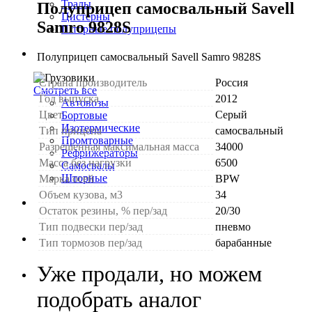
Тралы
Полуприцеп самосвальный Savell
Цистерны
Samro 9828S
Шторные полуприцепы
Грузовики
Полуприцеп самосвальный Savell Samro 9828S
Страна производитель
Россия
Смотреть все
Год выпуска
2012
Автовозы
Цвет
Серый
Бортовые
Изотермические
Тип прицепа
самосвальный
Промтоварные
Разрешенная максимальная масса
34000
Рефрижераторы
Масса без нагрузки
6500
Самосвалы
Шторные
Марка осей
BPW
Объем кузова, м3
34
Коммерческие авто
Остаток резины, % пер/зад
20/30
Тип подвески пер/зад
пневмо
Автобусы
Тип тормозов пер/зад
барабанные
Уже продали, но можем
Спецтехника
подобрать аналог