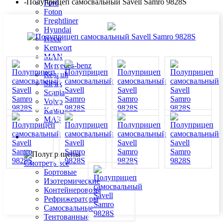
-
Полуприцеп самосвальный Savell Samro 9828S
Ford
Foton
Freghtliner
Hyundai
Iveco
Kenwort
MAN
Mercedes-benz
Renault
Sitrak
Scania
Volvo
Камаз
МАЗ
Полуприцепы
Смотреть все
Бортовые
Изотермические
Контейнеровозы
Рефрижераторы
Самосвальные
Тентованные