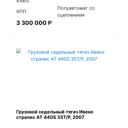
класс
Полуавтомат со
КПП
сцеплением
3 300 000
Р
Грузовой седельный тягач Ивеко
стралис АТ 440S 35T/P, 2007