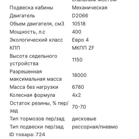
Подвеска кабины
Механическая
Двигатель
D2066
Объем двигателя, см3
10518
Мощность, л.с
400
Экологический класс
Евро 4
КПП
МКПП ZF
Высота седельного
1150
устройства
Разрешенная
18000
максимальная масса
Масса без нагрузки
6780
Колесная формула
4х2
Остаток резины, % пер/
70-70
зад
Тип тормозов пер/зад
дисковые
Тип подвески пер/зад
рессорная/пневмо
ID товара:
724