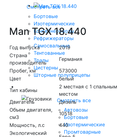
Смотреть все
Бортовые
Изотермические
Man TGX 18.440
Контейнеровозы
Рефрижераторы
Самосвальные
Год выпуска
2019
Тентованные
Страна
Германия
Тралы
производитель
Цистерны
Пробег, км
573000
Шторные полуприцепы
Цвет
белый
2 местная с 1 спальным
Грузовики
Тип кабины
местом
Смотреть все
Двигатель
Дизель
Объем двигателя,
Автовозы
10518
см3
Бортовые
Изотермические
Мощность, л.с
440
Промтоварные
Экологический
Евро 5