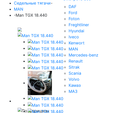
Седельные тягачи
-
DAF
MAN
Ford
-
Man TGX 18.440
Foton
Freghtliner
Hyundai
Iveco
Kenwort
MAN
Mercedes-benz
Renault
Sitrak
Scania
Volvo
Камаз
МАЗ
Полуприцепы