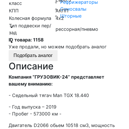
Рефрижераторы
класс
Самосвалы
КПП
АКПП
Шторные
Колесная формула
4х2
Тип подвески пер/
Коммерческие авто
рессорная/пневмо
зад
ID товара:
1158
Автобусы
Уже продали, но можем подобрать аналог
Подобрать аналог
Спецтехника
Описание
Компания “ГРУЗОВИК-24” представляет
вашему вниманию:
- Седельный тягач Man TGX 18.440
- Год выпуска – 2019
- Пробег - 573000 км -
Двигатель D2066 обьем 10518 см3, мощность