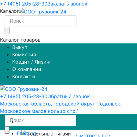
+7 (495) 205-28-30
Заказать звонок
Каталог
Каталог товаров
Выкуп
Комиссия
Кредит / Лизинг
О компании
Контакты
+7 (495) 205-28-30
Обратный звонок
Московская область, городской округ Подольск,
Московское малое кольцо стр.1
Седельные тягачи
Главная
-
Смотреть все