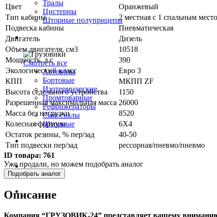
Тралы
Цвет
Оранжевый
Цистерны
Тип кабины
2 местная с 1 спальным мест
Шторные полуприцепы
Подвеска кабины
Пневматическая
Грузовики
Двигатель
Дизель
Объем двигателя, см3
10518
Мощность, л.с
390
Смотреть все
Экологический класс
Евро 3
Автовозы
Бортовые
КПП
МКПП ZF
Изотермические
Высота седельного устройства
1150
Промтоварные
Разрешенная максимальная масса
26000
Рефрижераторы
Масса без нагрузки
8520
Самосвалы
Колесная формула
6Х4
Шторные
Остаток резины, % пер/зад
40-50
Коммерческие авто
Тип подвески пер/зад
рессорная/пневмо/пневмо
ID товара:
761
Уже продали, но можем подобрать аналог
Автобусы
Подобрать аналог
Спецтехника
Описание
Компания “ГРУЗОВИК-24” представляет вашему внимани