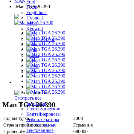
MAN
Ford
-
Man TGA 26.390
Foton
Freghtliner
Hyundai
Iveco
Kenwort
MAN
Mercedes-benz
Renault
Sitrak
Scania
Volvo
Камаз
МАЗ
Полуприцепы
Смотреть все
Man TGA 26.390
Бортовые
Изотермические
Контейнеровозы
Год выпуска
2008
Рефрижераторы
Страна производитель
Германия
Самосвальные
Тентованные
Пробег, км
680000