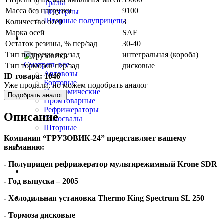
Тралы
Масса без нагрузки
9100
Цистерны
Шторные полуприцепы
Количество осей
3
Марка осей
SAF
Грузовики
Остаток резины, % пер/зад
30-40
Тип подвески пер/зад
интегральная (короба)
Смотреть все
Тип тормозов пер/зад
дисковые
Автовозы
ID товара:
1046
Бортовые
Уже продали, но можем подобрать аналог
Изотермические
Подобрать аналог
Промтоварные
Рефрижераторы
Описание
Самосвалы
Шторные
Компания “ГРУЗОВИК-24” представляет вашему
Коммерческие авто
вниманию:
- Полуприцеп рефрижератор мультирежимный
Krone
SDR
Автобусы
- Год выпуска – 2005
Спецтехника
- Холодильная установка
Thermo
King
Spectrum
SL 250
- Тормоза дисковые