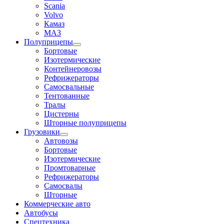
Scania
Volvo
Камаз
МАЗ
Полуприцепы
Бортовые
Изотермические
Контейнеровозы
Рефрижераторы
Самосвальные
Тентованные
Тралы
Цистерны
Шторные полуприцепы
Грузовики
Автовозы
Бортовые
Изотермические
Промтоварные
Рефрижераторы
Самосвалы
Шторные
Коммерческие авто
Автобусы
Спецтехника