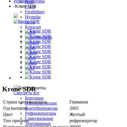
Рефрижераторы
Ford
-
Krone SDR
Foton
Freghtliner
Hyundai
Iveco
Kenwort
MAN
Mercedes-benz
Renault
Sitrak
Scania
Volvo
Камаз
МАЗ
Полуприцепы
Krone SDR
Смотреть все
Бортовые
Страна производитель
Германия
Изотермические
Год выпуска
2005
Контейнеровозы
Рефрижераторы
Цвет
Желтый
Самосвальные
Тип прицепа
рефрижератор
Тентованные
Разрешенная максимальная масса
39000