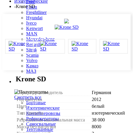
Изотермические
Ford
-
Krone SD
Foton
Freghtliner
Hyundai
Iveco
Kenwort
MAN
Mercedes-benz
Renault
Sitrak
Scania
Volvo
Камаз
МАЗ
Krone SD
Полуприцепы
Страна производитель
Германия
Смотреть все
Год выпуска
2012
Бортовые
Цвет
белый
Изотермические
Тип прицепа
изотермический
Контейнеровозы
Рефрижераторы
Разрешенная максимальная масса
38 000
Самосвальные
Масса без нагрузки
8000
Тентованные