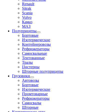
Renault
Sitrak
Scania
Volvo
Камаз
МАЗ
Полуприцепы
Бортовые
Изотермические
Контейнеровозы
Рефрижераторы
Самосвальные
Тентованные
Тралы
Цистерны
Шторные полуприцепы
Грузовики
Автовозы
Бортовые
Изотермические
Промтоварные
Рефрижераторы
Самосвалы
Шторные
Коммерческие авто