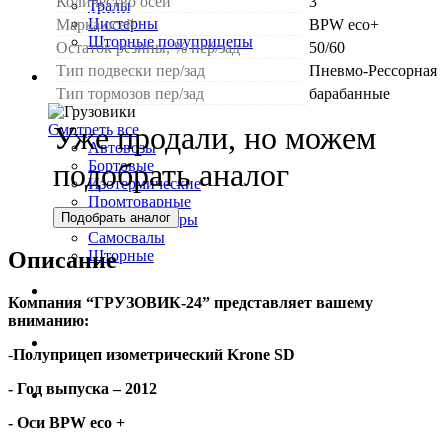
Количество осей
3
Тралы
Цистерны
Марка осей
BPW eco+
Шторные полуприцепы
Остаток резины, % пер/зад
50/60
Тип подвески пер/зад
Пневмо-Рессорная
Грузовики
Тип тормозов пер/зад
барабанные
Уже продали, но можем
Смотреть все
Автовозы
подобрать аналог
Бортовые
Изотермические
Промтоварные
Подобрать аналог
Рефрижераторы
Самосвалы
Шторные
Описание
Коммерческие авто
Компания “ГРУЗОВИК-24” представляет вашему
вниманию:
Автобусы
-
Полуприцеп изометрический Krone SD
- Год выпуска – 2012
Спецтехника
- Оси BPW eco +