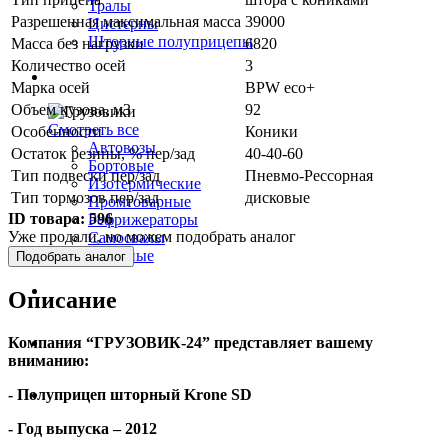
Тралы
Разрешенная максимальная масса
39000
Цистерны
Шторные полуприцепы
Масса без нагрузки
6820
Количество осей
3
Грузовики
Марка осей
BPW eco+
Объем кузова, м3
92
Смотреть все
Особенности
Коники
Автовозы
Остаток резины, % пер/зад
40-40-60
Бортовые
Тип подвески пер/зад
Пневмо-Рессорная
Изотермические
Тип тормозов пер/зад
дисковые
Промтоварные
ID товара:
596
Рефрижераторы
Уже продали, но можем подобрать аналог
Самосвалы
Шторные
Подобрать аналог
Коммерческие авто
Описание
Компания “ГРУЗОВИК-24” представляет вашему
Автобусы
вниманию:
- Полуприцеп шторный
Krone
SD
Спецтехника
- Год выпуска – 2012