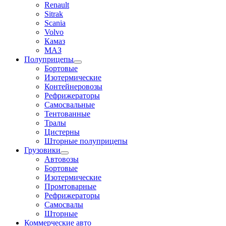
Renault
Sitrak
Scania
Volvo
Камаз
МАЗ
Полуприцепы
Бортовые
Изотермические
Контейнеровозы
Рефрижераторы
Самосвальные
Тентованные
Тралы
Цистерны
Шторные полуприцепы
Грузовики
Автовозы
Бортовые
Изотермические
Промтоварные
Рефрижераторы
Самосвалы
Шторные
Коммерческие авто