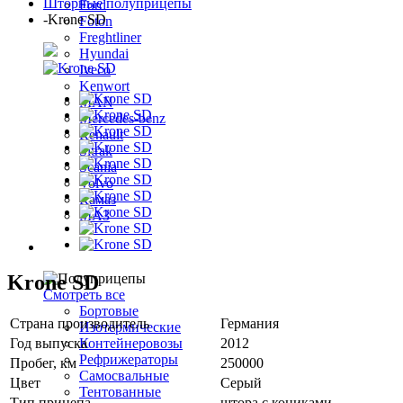
Шторные полуприцепы
Ford
-
Krone SD
Foton
Freghtliner
Hyundai
Iveco
Kenwort
MAN
Mercedes-benz
Renault
Sitrak
Scania
Volvo
Камаз
МАЗ
Полуприцепы
Krone SD
Смотреть все
Бортовые
Страна производитель
Германия
Изотермические
Год выпуска
2012
Контейнеровозы
Рефрижераторы
Пробег, км
250000
Самосвальные
Цвет
Серый
Тентованные
Тип прицепа
штора c кониками