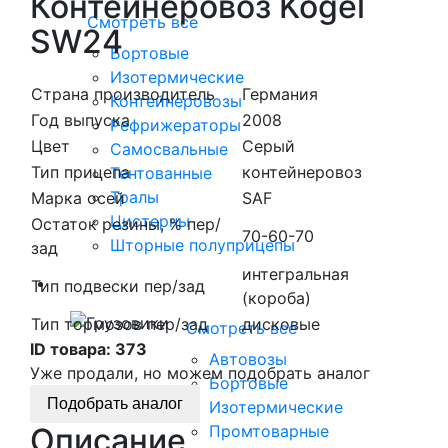
Контейнеровоз Kogel
Смотреть все
SW24
Бортовые
Изотермические
Страна производитель
Германия
Контейнеровозы
Год выпуска
2008
Рефрижераторы
Цвет
Серый
Самосвальные
Тип прицепа
контейнеровоз
Тентованные
Тралы
Марка осей
SAF
Цистерны
Остаток резины, % пер/
70-60-70
Шторные полуприцепы
зад
интегральная
Грузовики
Тип подвески пер/зад
(короба)
Тип тормозов пер/зад
дисковые
Смотреть все
ID товара:
373
Автовозы
Уже продали, но можем подобрать аналог
Бортовые
Подобрать аналог
Изотермические
Описание
Промтоварные