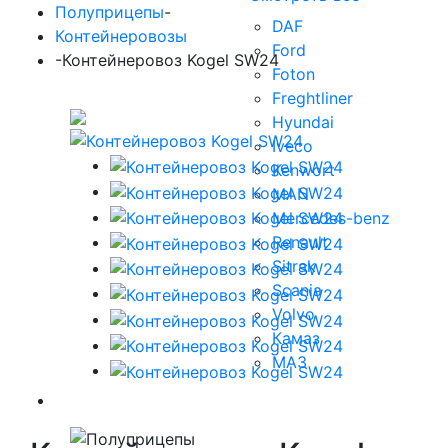
Полуприцепы
-
DAF
Контейнеровозы
Ford
-
Контейнеровоз Kogel SW24
Foton
Freghtliner
Hyundai
Iveco
Kenwort
MAN
Mercedes-benz
Renault
Sitrak
Scania
Volvo
Камаз
МАЗ
Полуприцепы