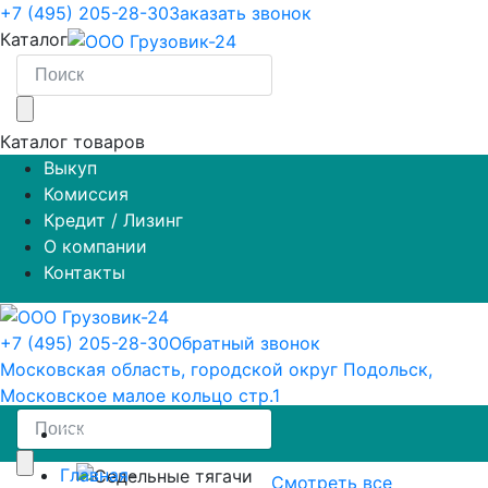
+7 (495) 205-28-30
Заказать звонок
Каталог
Каталог товаров
Выкуп
Комиссия
Кредит / Лизинг
О компании
Контакты
+7 (495) 205-28-30
Обратный звонок
Московская область, городской округ Подольск,
Московское малое кольцо стр.1
Седельные тягачи
Главная
-
Смотреть все