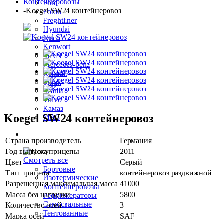
Контейнеровозы
Ford
-
Koegel SW24 контейнеровоз
Foton
Freghtliner
Hyundai
Iveco
Kenwort
MAN
Mercedes-benz
Renault
Sitrak
Scania
Volvo
Камаз
Koegel SW24 контейнеровоз
МАЗ
Полуприцепы
Страна производитель
Германия
Год выпуска
2011
Смотреть все
Цвет
Серый
Бортовые
Тип прицепа
контейнеровоз раздвижной
Изотермические
Разрешенная максимальная масса
41000
Контейнеровозы
Масса без нагрузки
5800
Рефрижераторы
Самосвальные
Количество осей
3
Тентованные
Марка осей
SAF