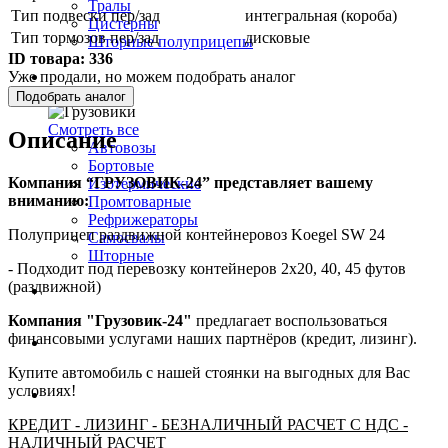
Тралы
Тип подвески пер/зад
интегральная (короба)
Цистерны
Тип тормозов пер/зад
дисковые
Шторные полуприцепы
ID товара:
336
Уже продали, но можем подобрать аналог
Грузовики
Подобрать аналог
Смотреть все
Описание
Автовозы
Бортовые
Компания “ГРУЗОВИК-24” представляет вашему
Изотермические
вниманию:
Промтоварные
Рефрижераторы
Полуприцеп раздвижной контейнеровоз Koegel SW 24
Самосвалы
Шторные
- Подходит под перевозку контейнеров 2х20, 40, 45 футов
(раздвижной)
Коммерческие авто
Компания "Грузовик-24"
предлагает воспользоваться
финансовыми услугами наших партнёров (кредит, лизинг).
Автобусы
Купите автомобиль с нашей стоянки на выгодных для Вас
условиях!
Спецтехника
КРЕДИТ - ЛИЗИНГ - БЕЗНАЛИЧНЫЙ РАСЧЕТ С НДС -
НАЛИЧНЫЙ РАСЧЕТ