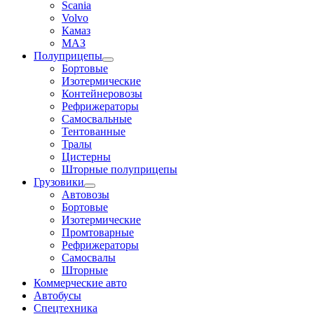
Scania
Volvo
Камаз
МАЗ
Полуприцепы
Бортовые
Изотермические
Контейнеровозы
Рефрижераторы
Самосвальные
Тентованные
Тралы
Цистерны
Шторные полуприцепы
Грузовики
Автовозы
Бортовые
Изотермические
Промтоварные
Рефрижераторы
Самосвалы
Шторные
Коммерческие авто
Автобусы
Спецтехника