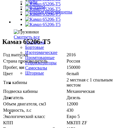
Тралы
Цистерны
Шторные полуприцепы
Грузовики
Смотреть все
Камаз 65206-Т5
Автовозы
Бортовые
Изотермические
Год выпуска
2016
Промтоварные
Страна производитель
Россия
Рефрижераторы
Пробег, км
150000
Самосвалы
Шторные
Цвет
белый
2 местная с 1 спальным
Тип кабины
Коммерческие авто
местом
Подвеска кабины
Механическая
Двигатель
Дизель
Автобусы
Объем двигателя, см3
12000
Мощность, л.с
430
Спецтехника
Экологический класс
Евро 5
КПП
МКПП ZF