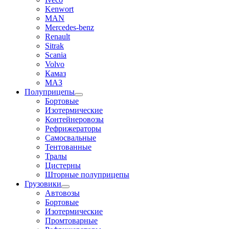
Kenwort
MAN
Mercedes-benz
Renault
Sitrak
Scania
Volvo
Камаз
МАЗ
Полуприцепы
Бортовые
Изотермические
Контейнеровозы
Рефрижераторы
Самосвальные
Тентованные
Тралы
Цистерны
Шторные полуприцепы
Грузовики
Автовозы
Бортовые
Изотермические
Промтоварные