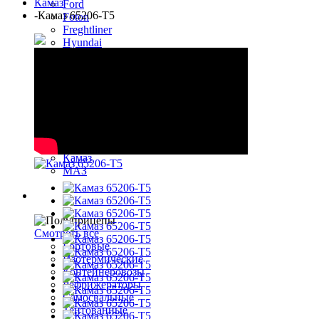
Камаз
Ford
-
Камаз 65206-Т5
Foton
Freghtliner
Hyundai
Iveco
Kenwort
MAN
Mercedes-benz
Renault
Sitrak
Scania
Volvo
Камаз
МАЗ
Полуприцепы
Смотреть все
Бортовые
Изотермические
Контейнеровозы
Рефрижераторы
Самосвальные
Тентованные