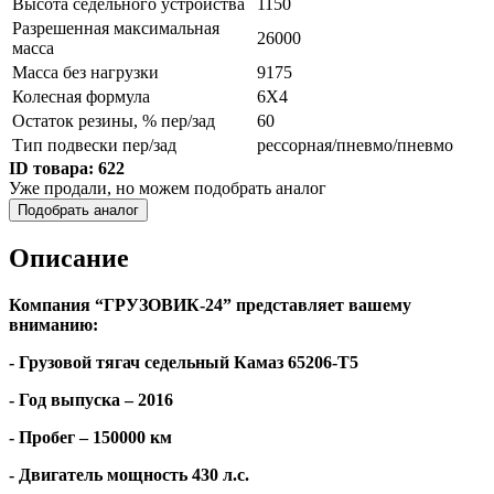
Высота седельного устройства
1150
Разрешенная максимальная
26000
масса
Масса без нагрузки
9175
Колесная формула
6Х4
Остаток резины, % пер/зад
60
Тип подвески пер/зад
рессорная/пневмо/пневмо
ID товара:
622
Уже продали, но можем подобрать аналог
Подобрать аналог
Описание
Компания “ГРУЗОВИК-24” представляет вашему
вниманию:
- Грузовой тягач седельный Камаз 65206-Т5
- Год выпуска – 2016
- Пробег – 150000 км
- Двигатель мощность 430 л.с.