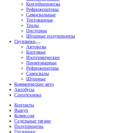
Контейнеровозы
Рефрижераторы
Самосвальные
Тентованные
Тралы
Цистерны
Шторные полуприцепы
Грузовики
Автовозы
Бортовые
Изотермические
Промтоварные
Рефрижераторы
Самосвалы
Шторные
Коммерческие авто
Автобусы
Спецтехника
Контакты
Выкуп
Комиссия
Седельные тягачи
Полуприцепы
Грузовики