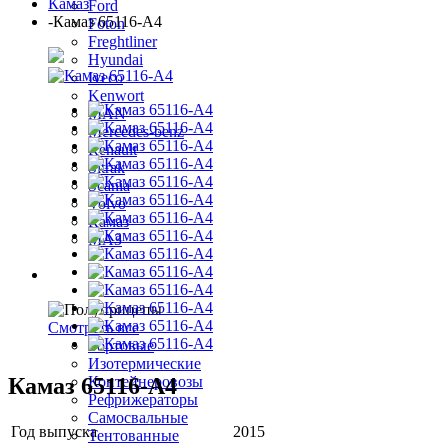
Камаз
Ford
-
Камаз 65116-А4
Foton
Freghtliner
Hyundai
Iveco
Kenwort
MAN
Mercedes-benz
Renault
Sitrak
Scania
Volvo
Камаз
МАЗ
Полуприцепы
Смотреть все
Бортовые
Изотермические
Камаз 65116-А4
Контейнеровозы
Рефрижераторы
Самосвальные
Год выпуска
2015
Тентованные