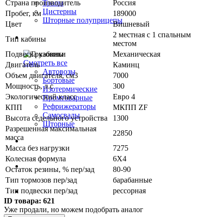
Страна производитель
Россия
Тралы
Цистерны
Пробег, км
189000
Шторные полуприцепы
Цвет
Вишневый
2 местная с 1 спальным
Грузовики
Тип кабины
местом
Подвеска кабины
Механическая
Смотреть все
Двигатель
Каминц
Автовозы
Объем двигателя, см3
7000
Бортовые
Мощность, л.с
300
Изотермические
Экологический класс
Евро 4
Промтоварные
Рефрижераторы
КПП
МКПП ZF
Самосвалы
Высота седельного устройства
1300
Шторные
Разрешенная максимальная
22850
масса
Коммерческие авто
Масса без нагрузки
7275
Колесная формула
6Х4
Автобусы
Остаток резины, % пер/зад
80-90
Тип тормозов пер/зад
барабанные
Тип подвески пер/зад
рессорная
Спецтехника
ID товара:
621
Уже продали, но можем подобрать аналог