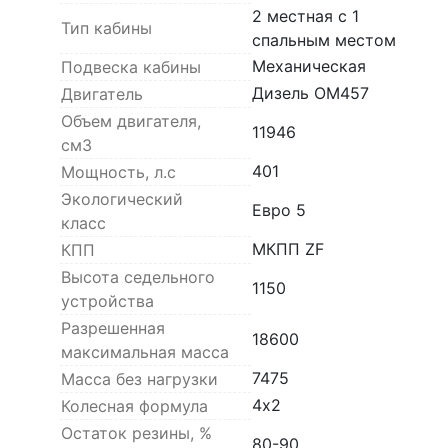
2 местная с 1
Тип кабины
спальным местом
Механическая
Подвеска кабины
Дизель ОМ457
Двигатель
Объем двигателя,
11946
см3
401
Мощность, л.с
Экологический
Евро 5
класс
МКПП ZF
КПП
Высота седельного
1150
устройства
Разрешенная
18600
максимальная масса
7475
Масса без нагрузки
4х2
Колесная формула
Остаток резины, %
80-90