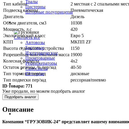
Тралы
Тип кабины
2 местная с 2 спальными мес
Цистерны
Подвеска кабины
Пневматическая
Шторные полуприцепы
Двигатель
Дизель
Грузовики
Объем двигателя, см3
10308
Мощность, л.с
420
Экологический класс
Евро 5
Смотреть все
КПП
МКПП ZF
Автовозы
Бортовые
Высота седельного устройства
1150
Изотермические
Разрешенная максимальная масса
19000
Промтоварные
Колесная формула
4х2
Рефрижераторы
Остаток резины, % пер/зад
40-50
Самосвалы
Тип тормозов пер/зад
дисковые
Шторные
Тип подвески пер/зад
рессорная/пневмо
Коммерческие авто
ID товара:
771
Уже продали, но можем подобрать аналог
Подобрать аналог
Автобусы
Описание
Спецтехника
Компания “ГРУЗОВИК-24” представляет вашему внимани