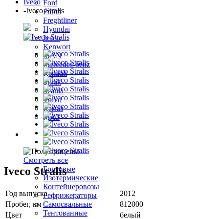
Iveco
Ford
-
Iveco Stralis
Foton
Freghtliner
Hyundai
Iveco
Kenwort
MAN
Mercedes-benz
Renault
Sitrak
Scania
Volvo
Камаз
МАЗ
Полуприцепы
Смотреть все
Iveco Stralis
Бортовые
Изотермические
Контейнеровозы
Год выпуска
2012
Рефрижераторы
Пробег, км
812000
Самосвальные
Тентованные
Цвет
белый