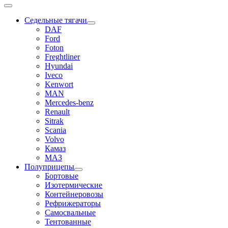
Седельные тягачи
DAF
Ford
Foton
Freghtliner
Hyundai
Iveco
Kenwort
MAN
Mercedes-benz
Renault
Sitrak
Scania
Volvo
Камаз
МАЗ
Полуприцепы
Бортовые
Изотермические
Контейнеровозы
Рефрижераторы
Самосвальные
Тентованные