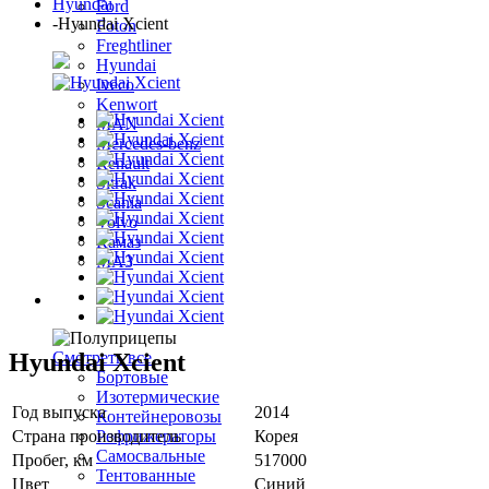
Hyundai
Ford
-
Hyundai Xcient
Foton
Freghtliner
Hyundai
Iveco
Kenwort
MAN
Mercedes-benz
Renault
Sitrak
Scania
Volvo
Камаз
МАЗ
Полуприцепы
Hyundai Xcient
Смотреть все
Бортовые
Изотермические
Год выпуска
2014
Контейнеровозы
Страна производитель
Корея
Рефрижераторы
Самосвальные
Пробег, км
517000
Тентованные
Цвет
Синий