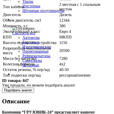
Тралы
2 местная с 1 спальным
Цистерны
Тип кабины
местом
Шторные полуприцепы
Двигатель
Дизель
Грузовики
Объем двигателя, см3
12344
Мощность, л.с
380
Экологический класс
Евро 4
Смотреть все
КПП
МКПП
Автовозы
Бортовые
Высота седельного устройства
1150
Изотермические
Разрешенная максимальная
20500
Промтоварные
масса
Рефрижераторы
Масса без нагрузки
7280
Самосвалы
Колесная формула
4х2
Шторные
Остаток резины, % пер/зад
40-50
Коммерческие авто
Тип подвески пер/зад
рессорная/пневмо
ID товара:
847
Уже продали, но можем подобрать аналог
Автобусы
Подобрать аналог
Описание
Спецтехника
Компания “ГРУЗОВИК-24” представляет вашему