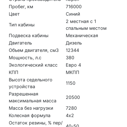
Пробег, км
716000
Цвет
Синий
2 местная с 1
Тип кабины
спальным местом
Подвеска кабины
Механическая
Двигатель
Дизель
Объем двигателя, см3
12344
Мощность, л.с
380
Экологический класс
Евро 4
КПП
МКПП
Высота седельного
1150
устройства
Разрешенная
20500
максимальная масса
Масса без нагрузки
7280
Колесная формула
4х2
Остаток резины, % пер/
40-50