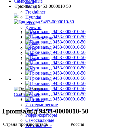
Самосвальные
Ford
-
Грюнвальд 9453-0000010-50
Foton
Freghtliner
Hyundai
Iveco
Kenwort
MAN
Mercedes-benz
Renault
Sitrak
Scania
Volvo
Камаз
МАЗ
Полуприцепы
Смотреть все
Бортовые
Изотермические
Грюнвальд 9453-0000010-50
Контейнеровозы
Рефрижераторы
Самосвальные
Страна производитель
Россия
Тентованные