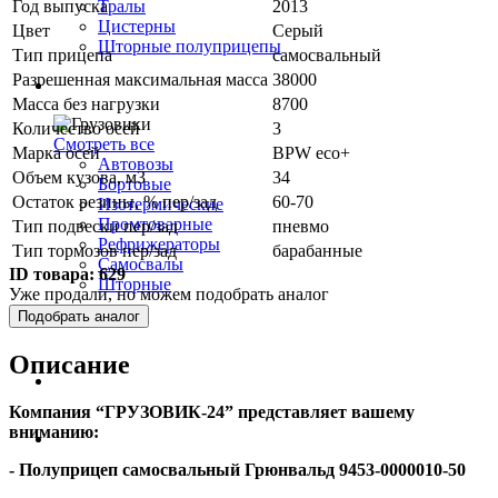
Год выпуска
2013
Тралы
Цистерны
Цвет
Серый
Шторные полуприцепы
Тип прицепа
самосвальный
Разрешенная максимальная масса
38000
Грузовики
Масса без нагрузки
8700
Количество осей
3
Смотреть все
Марка осей
BPW eco+
Автовозы
Объем кузова, м3
34
Бортовые
Остаток резины, % пер/зад
60-70
Изотермические
Промтоварные
Тип подвески пер/зад
пневмо
Рефрижераторы
Тип тормозов пер/зад
барабанные
Самосвалы
ID товара:
629
Шторные
Уже продали, но можем подобрать аналог
Подобрать аналог
Коммерческие авто
Описание
Автобусы
Компания “ГРУЗОВИК-24” представляет вашему
вниманию:
Спецтехника
- Полуприцеп самосвальный Грюнвальд 9453-0000010-50