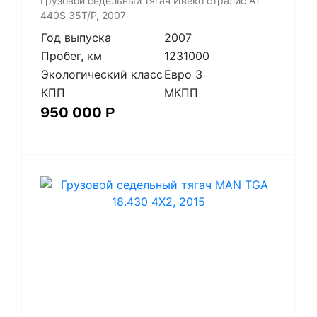
Грузовой седельный тягач Ивеко стралис АТ
440S 35T/P, 2007
Год выпуска
2007
Пробег, км
1231000
Экологический класс
Евро 3
КПП
МКПП
950 000
Р