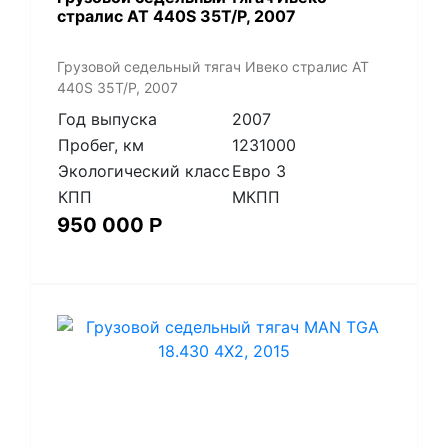
стралис АТ 440S 35T/P, 2007
Грузовой седельный тягач Ивеко стралис АТ
440S 35T/P, 2007
Год выпуска
2007
Пробег, км
1231000
Экологический класс
Евро 3
КПП
МКПП
950 000
Р