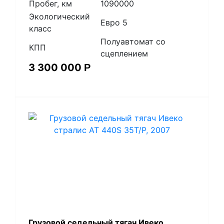
Пробег, км
1090000
Экологический
Евро 5
класс
Полуавтомат со
КПП
сцеплением
3 300 000
Р
Грузовой седельный тягач Ивеко