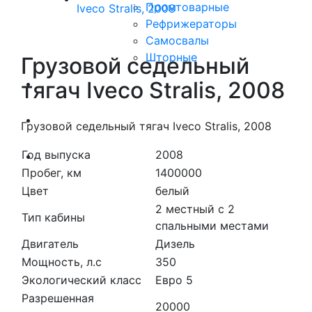
Промтоварные
Рефрижераторы
Самосвалы
Шторные
Грузовой седельный
Коммерческие авто
тягач Iveco Stralis, 2008
Автобусы
Грузовой седельный тягач Iveco Stralis, 2008
Год выпуска
2008
Спецтехника
Пробег, км
1400000
Цвет
белый
2 местный с 2
Тип кабины
спальными местами
Двигатель
Дизель
Мощность, л.с
350
Экологический класс
Евро 5
Разрешенная
20000