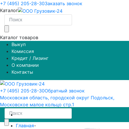
+7 (495) 205-28-30
Заказать звонок
Каталог
Каталог товаров
Выкуп
Комиссия
Кредит / Лизинг
О компании
Контакты
+7 (495) 205-28-30
Обратный звонок
Московская область, городской округ Подольск,
Московское малое кольцо стр.1
Седельные тягачи
Главная
-