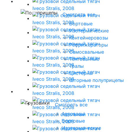
Полуприцепы
DAF
Смотреть все
Ford
Foton
Бортовые
Freghtliner
Изотермические
Hyundai
Контейнеровозы
Iveco
Рефрижераторы
Kenwort
Самосвальные
MAN
Тентованные
Mercedes-benz
Тралы
Renault
Цистерны
Sitrak
Шторные полуприцепы
Scania
Грузовики
Volvo
Камаз
Смотреть все
МАЗ
Автовозы
Бортовые
Изотермические