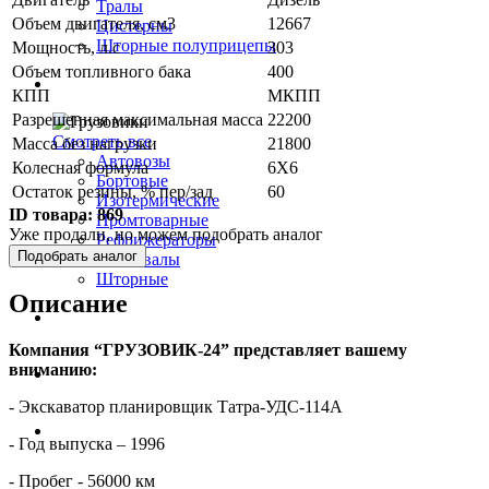
Тралы
Объем двигателя, см3
12667
Цистерны
Шторные полуприцепы
Мощность, л.с
303
Объем топливного бака
400
Грузовики
КПП
МКПП
Разрешенная максимальная масса
22200
Смотреть все
Масса без нагрузки
21800
Автовозы
Колесная формула
6Х6
Бортовые
Остаток резины, % пер/зад
60
Изотермические
ID товара:
869
Промтоварные
Уже продали, но можем подобрать аналог
Рефрижераторы
Подобрать аналог
Самосвалы
Шторные
Описание
Коммерческие авто
Компания “ГРУЗОВИК-24” представляет вашему
вниманию:
Автобусы
- Экскаватор планировщик Татра-УДС-114А
Спецтехника
- Год выпуска – 1996
- Пробег - 56000 км