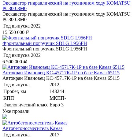
Экскаватор гидравлический на гусеничном ходу KOMATSU
PC300-8M0
Экскаватор гидравлический на гусеничном ходу KOMATSU
PC300-8M0
Год выпуска
2022
15 550 000
Р
Фронтальный погрузчик SDLG L956FH
Фронтальный погрузчик SDLG L956FH
Год выпуска
2022
6 500 000
Р
Автокран Ивановец КС-45717К-1Р на базе Камаз 65115
Автокран Ивановец КС-45717К-1Р на базе Камаз 65115
Год выпуска
2012
Пробег, км
148244
КПП
МКПП-
Экологический класс
Евро 3
Уже продали
Автобетоносмеситель Камаз
Год выпуска
2017