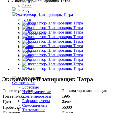
-
Экскаватор-Планировщик Татра
Ford
Foton
Freghtliner
Hyundai
Iveco
Kenwort
MAN
Mercedes-benz
Renault
Sitrak
Scania
Volvo
Камаз
МАЗ
Полуприцепы
Экскаватор-Планировщик Татра
Смотреть все
Бортовые
Тип спецтехники
Экскаватор-планировщик
Изотермические
Год выпуска
1996
Контейнеровозы
Рефрижераторы
Цвет
Желтый
Самосвальные
Пробег, км
56000
Тентованные
Двигатель
Дизель