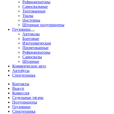
Рефрижераторы
Самосвальные
Тентованные
Тралы
Цистерны
Шторные полуприцепы
Грузовики
Автовозы
Бортовые
Изотермические
Промтоварные
Рефрижераторы
Самосвалы
Шторные
Коммерческие авто
Автобусы
Спецтехника
Контакты
Выкуп
Комиссия
Седельные тягачи
Полуприцепы
Грузовики
Спецтехника