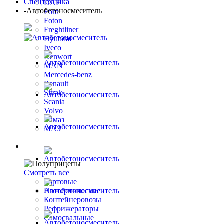
Спецтехника
DAF
-
Автобетоносмеситель
Ford
Foton
Freghtliner
Hyundai
Iveco
Kenwort
MAN
Mercedes-benz
Renault
Sitrak
Scania
Volvo
Камаз
МАЗ
Полуприцепы
Смотреть все
Бортовые
Изотермические
Контейнеровозы
Рефрижераторы
Самосвальные