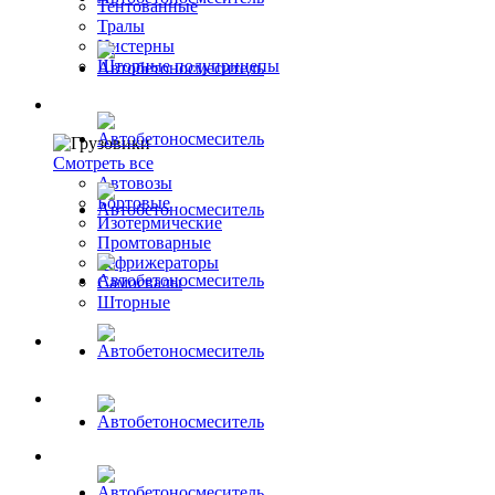
Тентованные
Тралы
Цистерны
Шторные полуприцепы
Грузовики
Смотреть все
Автовозы
Бортовые
Изотермические
Промтоварные
Рефрижераторы
Самосвалы
Шторные
Коммерческие авто
Автобусы
Спецтехника