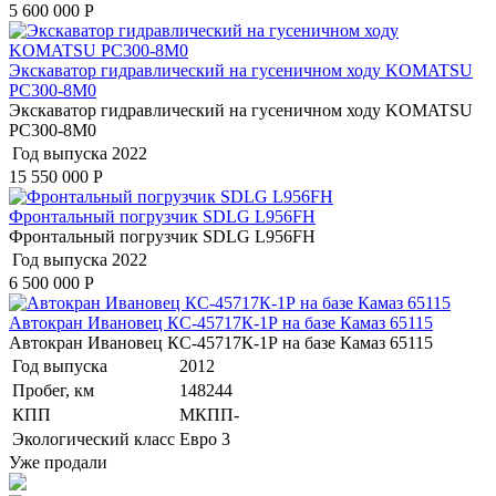
5 600 000
Р
Экскаватор гидравлический на гусеничном ходу KOMATSU
PC300-8M0
Экскаватор гидравлический на гусеничном ходу KOMATSU
PC300-8M0
Год выпуска
2022
15 550 000
Р
Фронтальный погрузчик SDLG L956FH
Фронтальный погрузчик SDLG L956FH
Год выпуска
2022
6 500 000
Р
Автокран Ивановец КС-45717К-1Р на базе Камаз 65115
Автокран Ивановец КС-45717К-1Р на базе Камаз 65115
Год выпуска
2012
Пробег, км
148244
КПП
МКПП-
Экологический класс
Евро 3
Уже продали