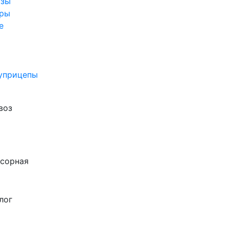
озы
ры
е
уприцепы
воз
сорная
лог