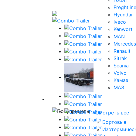
Foton
Freghtline
Hyundai
Iveco
Kenwort
MAN
Mercedes
Renault
Sitrak
Scania
Volvo
Камаз
МАЗ
Полуприцепы
Смотреть все
Бортовые
Изотермичес