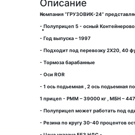
Описание
Автобусы
Компания “ГРУЗОВИК-24” представля
- Полуприцеп
5 - осный Контейнеров
Спецтехника
- Год выпуска –
1997
-
Подходит под перевозку 2Х20, 40 фу
- Тормоза барабанные
- Оси
ROR
- 1 ось подьемная , 2 ось подьемная п
1 прицеп
- РММ –
39000
кг , МБН –
44
- Полуприцеп может работать под оди
- Резина по кругу
30-40
процентов ос
- Цена указана БЕЗ НДС -