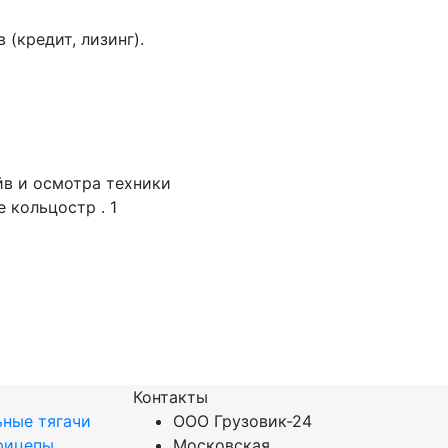
(кредит, лизинг).
йв и осмотра техники
 кольцостр . 1
Контакты
ные тягачи
ООО Грузовик-24
рицепы
Московская