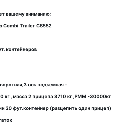
ет вашему вниманию:
оз
Combi
Trailer
CS
552
т. контейнеров
оворотная,3 ось подьемная -
70
кг
, масса 2 прицепа 3710 кг ,РММ -30000кг
н 20 фут.контейнер (разцепить один прицеп)
таток