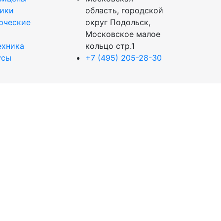
вики
область, городской
рческие
округ Подольск,
Московское малое
ехника
кольцо стр.1
усы
+7 (495) 205-28-30