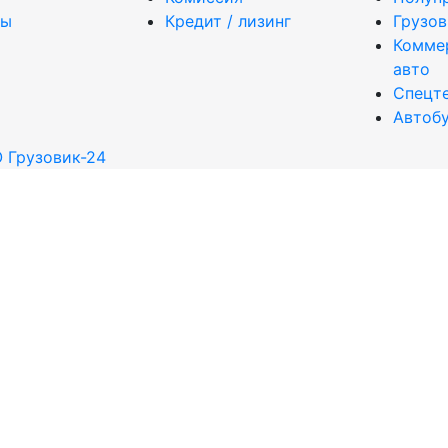
ты
Кредит / лизинг
Грузо
Комме
авто
Спецт
Автоб
 Грузовик-24