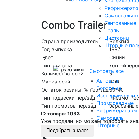
Контейнеров
Рефрижерато
Самосвальны
Combo Trailer
Тентованные
Тралы
Цистерны
Страна производитель
Бельгия
Шторные пол
Год выпуска
1997
Грузовики
Цвет
Синий
Тип прицепа
контейнеро
Смотреть все
Количество осей
5
Автовозы
Марка осей
ROR
Бортовые
Остаток резины, % пер/зад
30-40
Изотермические
Тип подвески пер/зад
Пневмо-Рес
Промтоварные
Тип тормозов пер/зад
барабанные
Рефрижераторы
ID товара:
1033
Самосвалы
Уже продали, но можем подобрать ана
Шторные
Подобрать аналог
Коммерческие авто