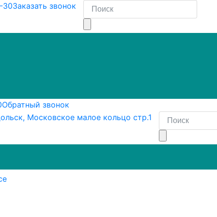
8-30
Заказать звонок
0
Обратный звонок
ольск, Московское малое кольцо стр.1
се