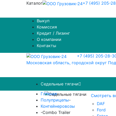
Каталог
+7 (495) 205-2
Выкуп
Комиссия
Кредит / Лизинг
О компании
Контакты
+7 (495) 205-28-3
Московская область, городской округ Под
Седельные тягачи
Главная
-
Смотреть в
Полуприцепы
-
DAF
Контейнеровозы
Ford
-
Combo Trailer