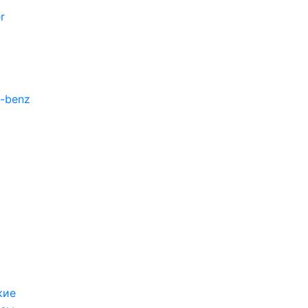
r
-benz
кие