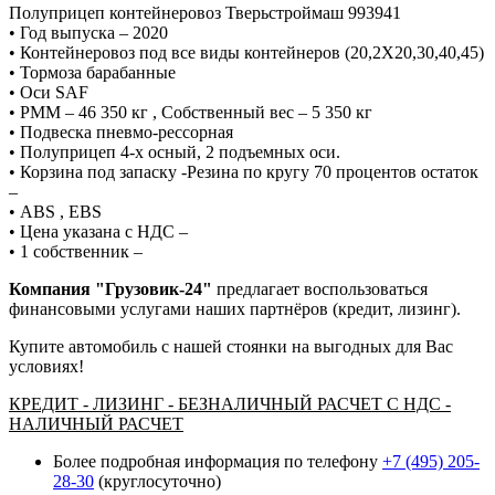
⁠Полуприцеп контейнеровоз Тверьстроймаш 993941
•⁠ ⁠Год выпуска – 2020
•⁠ ⁠Контейнеровоз под все виды контейнеров (20,2Х20,30,40,45)
•⁠ ⁠Тормоза барабанные
•⁠ ⁠Оси SAF
•⁠ ⁠РММ – 46 350 кг , Собственный вес – 5 350 кг
•⁠ ⁠Подвеска пневмо-рессорная
•⁠ ⁠Полуприцеп 4-х осный, 2 подъемных оси.
•⁠ ⁠Корзина под запаску -Резина по кругу 70 процентов остаток
–
•⁠ ⁠ABS , EBS
•⁠ ⁠Цена указана с НДС –
•⁠ ⁠1 собственник –
Компания "Грузовик-24"
предлагает воспользоваться
финансовыми услугами наших партнёров (кредит, лизинг).
Купите автомобиль с нашей стоянки на выгодных для Вас
условиях!
КРЕДИТ - ЛИЗИНГ - БЕЗНАЛИЧНЫЙ РАСЧЕТ С НДС -
НАЛИЧНЫЙ РАСЧЕТ
Более подробная информация по телефону
+7 (495) 205-
28-30
(круглосуточно)