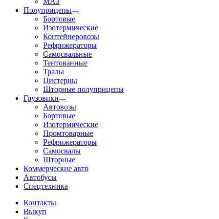
МАЗ
Полуприцепы
Бортовые
Изотермические
Контейнеровозы
Рефрижераторы
Самосвальные
Тентованные
Тралы
Цистерны
Шторные полуприцепы
Грузовики
Автовозы
Бортовые
Изотермические
Промтоварные
Рефрижераторы
Самосвалы
Шторные
Коммерческие авто
Автобусы
Спецтехника
Контакты
Выкуп