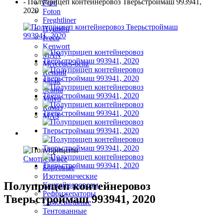
-
⁠Полуприцеп контейнеровоз Тверьстроймаш 993941,
Ford
2020
Foton
Freghtliner
Hyundai
Iveco
Kenwort
MAN
Mercedes-benz
Renault
Sitrak
Scania
Volvo
Камаз
МАЗ
Полуприцепы
Смотреть все
Бортовые
Изотермические
⁠Полуприцеп контейнеровоз
Контейнеровозы
Рефрижераторы
Тверьстроймаш 993941, 2020
Самосвальные
Тентованные