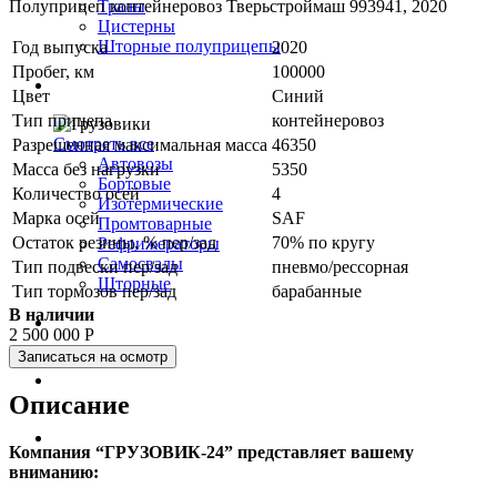
⁠Полуприцеп контейнеровоз Тверьстроймаш 993941, 2020
Тралы
Цистерны
Шторные полуприцепы
Год выпуска
2020
Пробег, км
100000
Грузовики
Цвет
Синий
Тип прицепа
контейнеровоз
Смотреть все
Разрешенная максимальная масса
46350
Автовозы
Масса без нагрузки
5350
Бортовые
Количество осей
4
Изотермические
Марка осей
SAF
Промтоварные
Остаток резины, % пер/зад
70% по кругу
Рефрижераторы
Самосвалы
Тип подвески пер/зад
пневмо/рессорная
Шторные
Тип тормозов пер/зад
барабанные
В наличии
Коммерческие авто
2 500 000
Р
Записаться на осмотр
Автобусы
Описание
Спецтехника
Компания “ГРУЗОВИК-24” представляет вашему
вниманию: