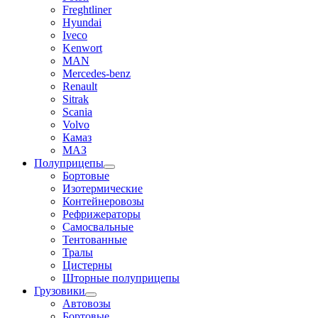
Freghtliner
Hyundai
Iveco
Kenwort
MAN
Mercedes-benz
Renault
Sitrak
Scania
Volvo
Камаз
МАЗ
Полуприцепы
Бортовые
Изотермические
Контейнеровозы
Рефрижераторы
Самосвальные
Тентованные
Тралы
Цистерны
Шторные полуприцепы
Грузовики
Автовозы
Бортовые