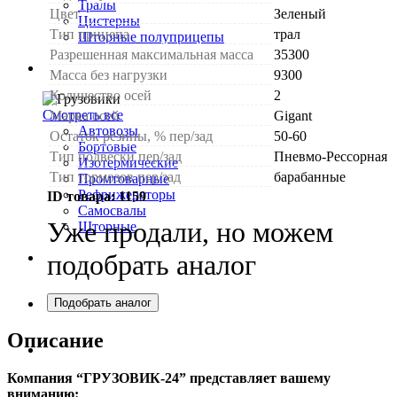
Тралы
Цвет
Зеленый
Цистерны
Тип прицепа
трал
Шторные полуприцепы
Разрешенная максимальная масса
35300
Грузовики
Масса без нагрузки
9300
Количество осей
2
Смотреть все
Марка осей
Gigant
Автовозы
Остаток резины, % пер/зад
50-60
Бортовые
Тип подвески пер/зад
Пневмо-Рессорная
Изотермические
Тип тормозов пер/зад
барабанные
Промтоварные
Рефрижераторы
ID товара:
1159
Самосвалы
Уже продали, но можем
Шторные
подобрать аналог
Коммерческие авто
Подобрать аналог
Автобусы
Описание
Спецтехника
Компания “ГРУЗОВИК-24” представляет вашему
вниманию: