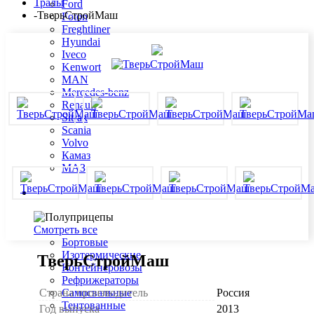
Тралы
Ford
-
ТверьСтройМаш
Foton
Freghtliner
Hyundai
Iveco
Kenwort
MAN
Mercedes-benz
Renault
Sitrak
Scania
Volvo
Камаз
МАЗ
Полуприцепы
Смотреть все
Бортовые
Изотермические
ТверьСтройМаш
Контейнеровозы
Рефрижераторы
Страна производитель
Россия
Самосвальные
Тентованные
Год выпуска
2013