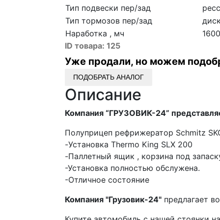
Тип подвески пер/зад
рес
Тип тормозов пер/зад
дис
Наработка , мч
160
ID товара:
125
Уже продали, но можем подоб
ПОДОБРАТЬ АНАЛОГ
Описание
Компания “ГРУЗОВИК-24” представля
Полуприцеп рефрижератор Schmitz SK
-Установка Thermo King SLX 200
-Паллетный ящик , корзина под запаску
-Установка полностью обслужена.
-Отличное состояние
Компания "Грузовик-24"
предлагает во
Купите автомобиль с нашей стоянки на