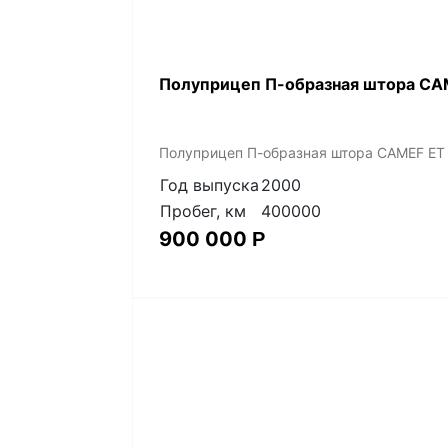
Полуприцеп П-образная штора CAM
Полуприцеп П-образная штора CAMEF ET 
Год выпуска
2000
Пробег, км
400000
900 000
Р