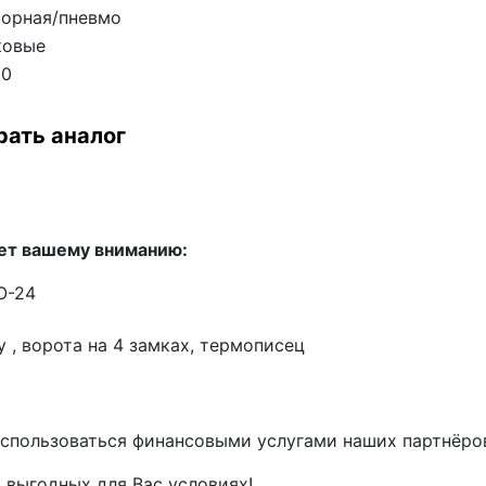
сорная/пневмо
ковые
00
рать аналог
ет вашему вниманию:
O-24
 , ворота на 4 замках, термописец
спользоваться финансовыми услугами наших партнёров 
 выгодных для Вас условиях!