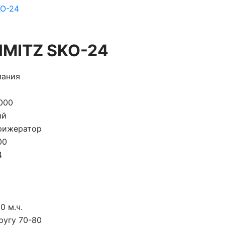
MITZ SKO-24
мания
0
000
ый
рижератор
00
4
0 м.ч.
ругу 70-80