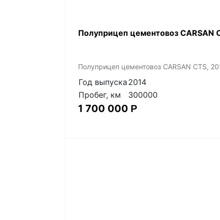
Полуприцеп цементовоз СARSАN C
Полуприцеп цементовоз СARSАN CТS, 20
Год выпуска
2014
Пробег, км
300000
1 700 000
Р