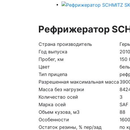
Рефрижератор SCH
Страна производитель
Гер
Год выпуска
201
Пробег, км
150 
Цвет
бел
Тип прицепа
реф
Разрешенная максимальная масса
390
Масса без нагрузки
842
Количество осей
3
Марка осей
SAF
Объем кузова, м3
88
Особенности
1600
Остаток резины, % пер/зад
по к