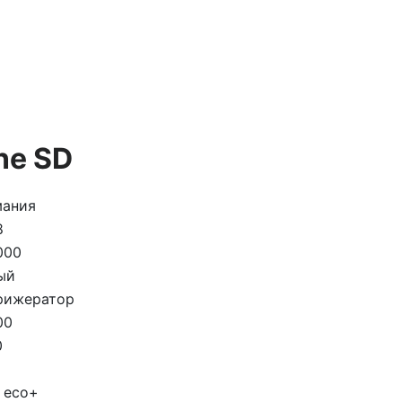
ne SD
мания
8
000
ый
рижератор
00
0
 eco+