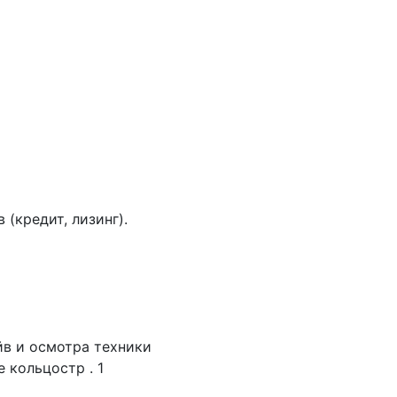
(кредит, лизинг).
йв и осмотра техники
 кольцостр . 1