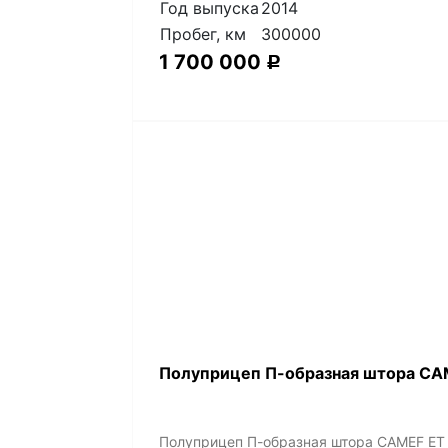
Год выпуска
2014
Пробег, км
300000
1 700 000
Р
Полуприцеп П-образная штора CAM
Полуприцеп П-образная штора CAMEF ET 