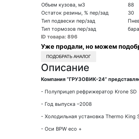
Объем кузова, м3
88
Остаток резины, % пер/зад
30
Тип подвески пер/зад
Пне
Тип тормозов пер/зад
бар
ID товара:
896
Уже продали, но можем подоб
ПОДОБРАТЬ АНАЛОГ
Описание
Компания “ГРУЗОВИК-24” представля
- Полуприцеп рефрижератор Krone SD
- Год выпуска –2008
- Холодильная установка Thermo King 
- Оси BPW eco +