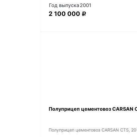
Год выпуска
2001
2 100 000
Р
Полуприцеп цементовоз СARSАN C
Полуприцеп цементовоз СARSАN CТS, 20