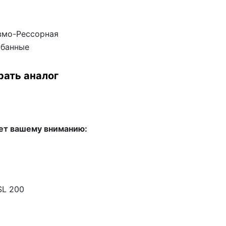
вмо-Рессорная
абанные
рать аналог
ет вашему вниманию:
SL 200